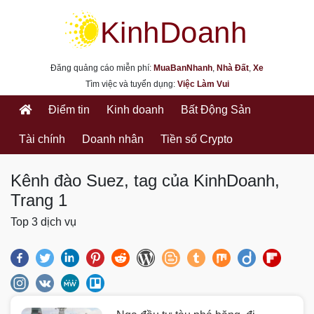
kinhdoanh.muabannhanh.com
Đăng quảng cáo miễn phí:
MuaBanNhanh
,
Nhà Đất
,
Xe
Tìm việc và tuyển dụng:
Việc Làm Vui
Điểm tin
Kinh doanh
Bất Động Sản
Tài chính
Doanh nhân
Tiền số Crypto
Kênh đào Suez, tag của KinhDoanh,
Trang 1
Top 3 dịch vụ