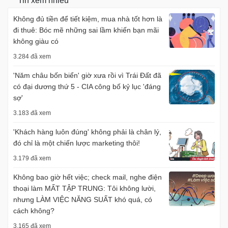
Tin xem nhiều
Không đủ tiền để tiết kiệm, mua nhà tốt hơn là
đi thuê: Bóc mẽ những sai lầm khiến bạn mãi
không giàu có
3.284 đã xem
'Năm châu bốn biển' giờ xưa rồi vì Trái Đất đã
có đại dương thứ 5 - CIA công bố kỷ lục 'đáng
sợ'
3.183 đã xem
'Khách hàng luôn đúng' không phải là chân lý,
đó chỉ là một chiến lược marketing thôi!
3.179 đã xem
Không bao giờ hết việc; check mail, nghe điện
thoại làm MẤT TẬP TRUNG: Tôi không lười,
nhưng LÀM VIỆC NĂNG SUẤT khó quá, có
cách không?
3.165 đã xem