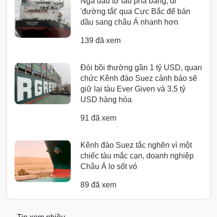
Nga đầu tư tàu phá băng, đi
'đường tắt' qua Cực Bắc để bán
dầu sang châu Á nhanh hơn
139 đã xem
Đòi bồi thường gần 1 tỷ USD, quan
chức Kênh đào Suez cảnh báo sẽ
giữ lại tàu Ever Given và 3,5 tỷ
USD hàng hóa
91 đã xem
Kênh đào Suez tắc nghẽn vì một
chiếc tàu mắc cạn, doanh nghiệp
Châu Á lo sốt vó
89 đã xem