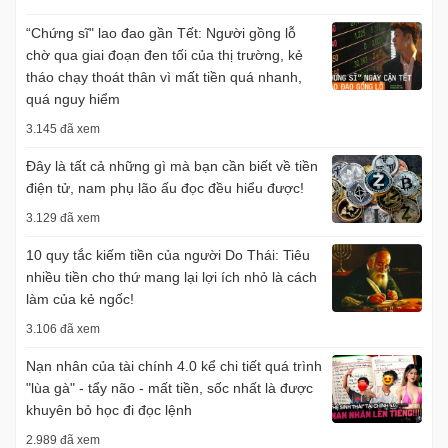
“Chứng sĩ" lao đao gần Tết: Người gồng lỗ
chờ qua giai đoạn đen tối của thị trường, kẻ
tháo chạy thoát thân vì mất tiền quá nhanh,
quá nguy hiểm
3.145 đã xem
Đây là tất cả những gì mà bạn cần biết về tiền
điện tử, nam phụ lão ấu đọc đều hiểu được!
3.129 đã xem
10 quy tắc kiếm tiền của người Do Thái: Tiêu
nhiều tiền cho thứ mang lại lợi ích nhỏ là cách
làm của kẻ ngốc!
3.106 đã xem
Nạn nhân của tài chính 4.0 kể chi tiết quá trình
"lùa gà" - tẩy não - mất tiền, sốc nhất là được
khuyên bỏ học đi đọc lệnh
2.989 đã xem