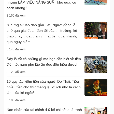
nhưng LÀM VIỆC NĂNG SUẤT khó quá, có
cách không?
3.165 đã xem
“Chứng sĩ" lao đao gần Tết: Người gồng lỗ
chờ qua giai đoạn đen tối của thị trường, kẻ
tháo chạy thoát thân vì mất tiền quá nhanh,
quá nguy hiểm
3.145 đã xem
Đây là tất cả những gì mà bạn cần biết về tiền
điện tử, nam phụ lão ấu đọc đều hiểu được!
3.129 đã xem
10 quy tắc kiếm tiền của người Do Thái: Tiêu
nhiều tiền cho thứ mang lại lợi ích nhỏ là cách
làm của kẻ ngốc!
3.106 đã xem
Nạn nhân của tài chính 4.0 kể chi tiết quá trình