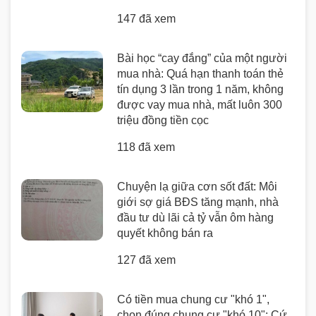
147 đã xem
Bài học “cay đắng” của một người
mua nhà: Quá hạn thanh toán thẻ
tín dụng 3 lần trong 1 năm, không
được vay mua nhà, mất luôn 300
triệu đồng tiền cọc
118 đã xem
Chuyện lạ giữa cơn sốt đất: Môi
giới sợ giá BĐS tăng mạnh, nhà
đầu tư dù lãi cả tỷ vẫn ôm hàng
quyết không bán ra
127 đã xem
Có tiền mua chung cư "khó 1",
chọn đúng chung cư "khó 10": Cứ