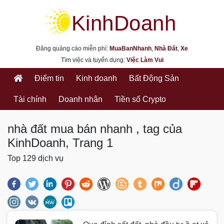
kinhdoanh.muabannhanh.com
Đăng quảng cáo miễn phí:
MuaBanNhanh
,
Nhà Đất
,
Xe
Tìm việc và tuyển dụng:
Việc Làm Vui
Điểm tin
Kinh doanh
Bất Động Sản
Tài chính
Doanh nhân
Tiền số Crypto
nhà đất mua bán nhanh , tag của
KinhDoanh, Trang 1
Top 129 dịch vụ