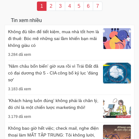
1
2
3
4
5
6
7
Tin xem nhiều
Không đủ tiền để tiết kiệm, mua nhà tốt hơn là
đi thuê: Bóc mẽ những sai lầm khiến bạn mãi
không giàu có
3.284 đã xem
'Năm châu bốn biển' giờ xưa rồi vì Trái Đất đã
có đại dương thứ 5 - CIA công bố kỷ lục 'đáng
sợ'
3.183 đã xem
'Khách hàng luôn đúng' không phải là chân lý,
đó chỉ là một chiến lược marketing thôi!
3.179 đã xem
Không bao giờ hết việc; check mail, nghe điện
thoại làm MẤT TẬP TRUNG: Tôi không lười,