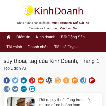
kinhdoanh.muabannhanh.com
Đăng quảng cáo miễn phí:
MuaBanNhanh
,
Nhà Đất
,
Xe
Tìm việc và tuyển dụng:
Việc Làm Vui
Điểm tin
Kinh doanh
Bất Động Sản
Tài chính
Doanh nhân
Tiền số Crypto
suy thoái, tag của KinhDoanh, Trang 1
Top 1 dịch vụ
Rủi ro suy thoái đang trực chờ,
nhưng đừng hoảng loạn