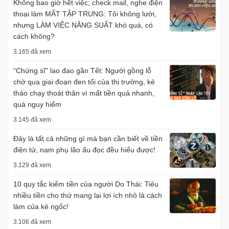
Không bao giờ hết việc; check mail, nghe điện
thoại làm MẤT TẬP TRUNG: Tôi không lười,
nhưng LÀM VIỆC NĂNG SUẤT khó quá, có
cách không?
3.165 đã xem
“Chứng sĩ" lao đao gần Tết: Người gồng lỗ
chờ qua giai đoạn đen tối của thị trường, kẻ
tháo chạy thoát thân vì mất tiền quá nhanh,
quá nguy hiểm
3.145 đã xem
Đây là tất cả những gì mà bạn cần biết về tiền
điện tử, nam phụ lão ấu đọc đều hiểu được!
3.129 đã xem
10 quy tắc kiếm tiền của người Do Thái: Tiêu
nhiều tiền cho thứ mang lại lợi ích nhỏ là cách
làm của kẻ ngốc!
3.106 đã xem