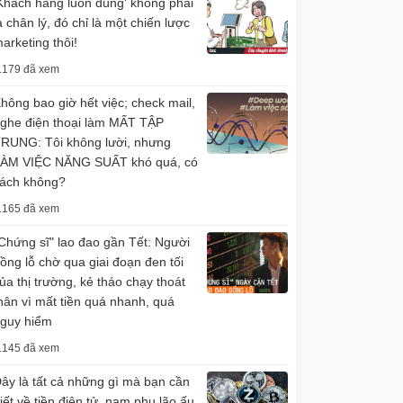
Khách hàng luôn đúng' không phải
à chân lý, đó chỉ là một chiến lược
arketing thôi!
.179 đã xem
hông bao giờ hết việc; check mail,
ghe điện thoại làm MẤT TẬP
RUNG: Tôi không lười, nhưng
ÀM VIỆC NĂNG SUẤT khó quá, có
ách không?
.165 đã xem
Chứng sĩ" lao đao gần Tết: Người
ồng lỗ chờ qua giai đoạn đen tối
ủa thị trường, kẻ tháo chạy thoát
hân vì mất tiền quá nhanh, quá
guy hiểm
.145 đã xem
ây là tất cả những gì mà bạn cần
iết về tiền điện tử, nam phụ lão ấu