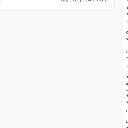
'
l
m
3
K
n
T
L
c
3
“
g
c
t
n
3
Đ
b