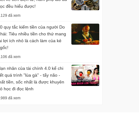
ọc đều hiểu được!
.129 đã xem
0 quy tắc kiếm tiền của người Do
hái: Tiêu nhiều tiền cho thứ mang
ại lợi ích nhỏ là cách làm của kẻ
gốc!
.106 đã xem
ạn nhân của tài chính 4.0 kể chi
iết quá trình "lùa gà" - tẩy não -
ất tiền, sốc nhất là được khuyên
ỏ học đi đọc lệnh
.989 đã xem