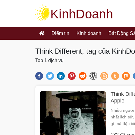
kinhdoanh.muabannhanh.com
Điểm tin
Kinh doanh
Bất Động S
Think Different, tag của KinhD
Top 1 dịch vụ
Think Diff
Apple
Nhiều người đ
nhất lịch sử,
gì mà đặc bi
132 đã xe