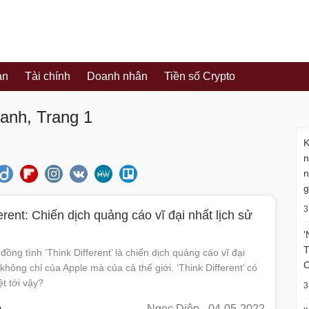
ản
Tài chính
Doanh nhân
Tiền số Crypto
oanh, Trang 1
K
n
n
g
3
erent: Chiến dịch quảng cáo vĩ đại nhất lịch sử
'
T
ồng tình ‘Think Different’ là chiến dịch quảng cáo vĩ đại
C
 không chỉ của Apple mà của cả thế giới. ‘Think Different’ có
ệt tới vậy?
3
m
Ngọc Diệp
- 04-05-2022