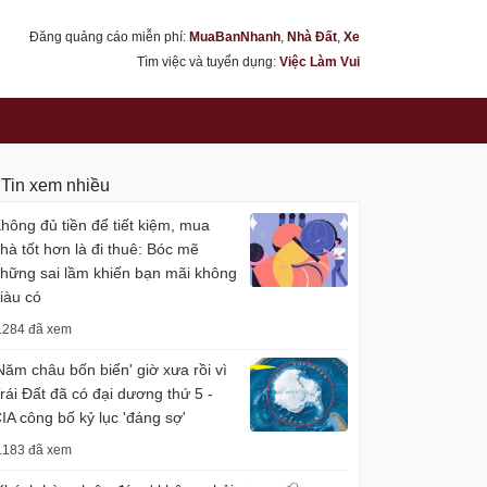
Đăng quảng cáo miễn phí:
MuaBanNhanh
,
Nhà Đất
,
Xe
Tìm việc và tuyển dụng:
Việc Làm Vui
Tin xem nhiều
hông đủ tiền để tiết kiệm, mua
hà tốt hơn là đi thuê: Bóc mẽ
hững sai lầm khiến bạn mãi không
iàu có
.284 đã xem
Năm châu bốn biển' giờ xưa rồi vì
rái Đất đã có đại dương thứ 5 -
IA công bố kỷ lục 'đáng sợ'
.183 đã xem