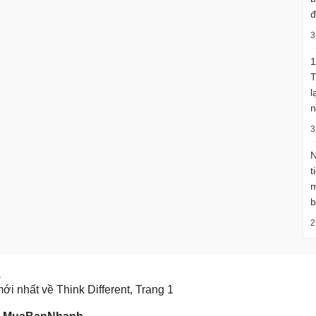
đ
3
1
T
l
n
3
N
t
m
b
2
1
ới nhất về Think Different, Trang 1