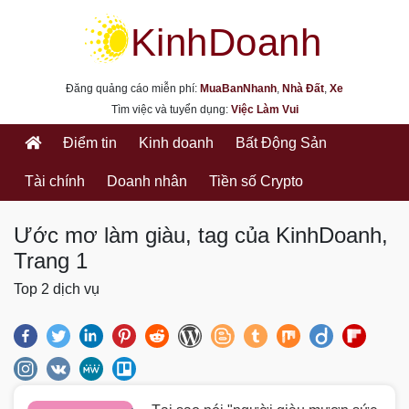
kinhdoanh.muabannhanh.com
Đăng quảng cáo miễn phí:
MuaBanNhanh
,
Nhà Đất
,
Xe
Tìm việc và tuyển dụng:
Việc Làm Vui
Điểm tin
Kinh doanh
Bất Động Sản
Tài chính
Doanh nhân
Tiền số Crypto
Ước mơ làm giàu, tag của KinhDoanh,
Trang 1
Top 2 dịch vụ