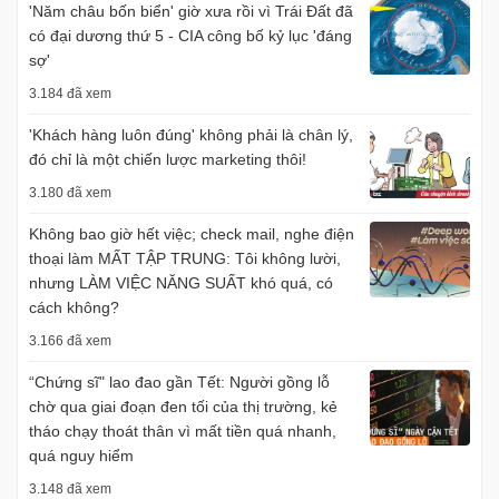
'Năm châu bốn biển' giờ xưa rồi vì Trái Đất đã
có đại dương thứ 5 - CIA công bố kỷ lục 'đáng
sợ'
3.184 đã xem
'Khách hàng luôn đúng' không phải là chân lý,
đó chỉ là một chiến lược marketing thôi!
3.180 đã xem
Không bao giờ hết việc; check mail, nghe điện
thoại làm MẤT TẬP TRUNG: Tôi không lười,
nhưng LÀM VIỆC NĂNG SUẤT khó quá, có
cách không?
3.166 đã xem
“Chứng sĩ" lao đao gần Tết: Người gồng lỗ
chờ qua giai đoạn đen tối của thị trường, kẻ
tháo chạy thoát thân vì mất tiền quá nhanh,
quá nguy hiểm
3.148 đã xem