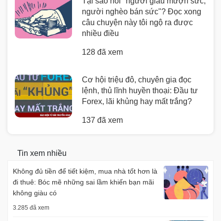
Tại sao nói "người giàu mượn sức,
người nghèo bán sức"? Đọc xong
câu chuyện này tôi ngộ ra được
nhiều điều
128 đã xem
Cơ hội triệu đô, chuyên gia đọc
lệnh, thủ lĩnh huyền thoại: Đầu tư
Forex, lãi khủng hay mất trắng?
137 đã xem
Tin xem nhiều
Không đủ tiền để tiết kiệm, mua nhà tốt hơn là
đi thuê: Bóc mẽ những sai lầm khiến bạn mãi
không giàu có
3.285 đã xem