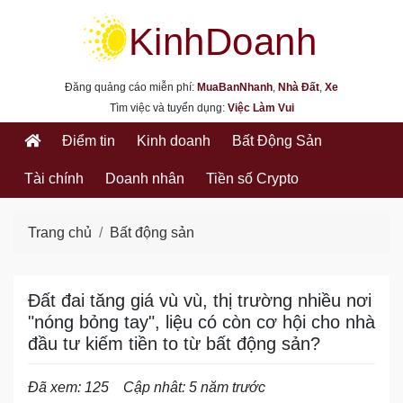
kinhdoanh.muabannhanh.com
Đăng quảng cáo miễn phí:
MuaBanNhanh
,
Nhà Đất
,
Xe
Tìm việc và tuyển dụng:
Việc Làm Vui
Điểm tin
Kinh doanh
Bất Động Sản
Tài chính
Doanh nhân
Tiền số Crypto
Trang chủ
Bất động sản
Đất đai tăng giá vù vù, thị trường nhiều nơi
"nóng bỏng tay", liệu có còn cơ hội cho nhà
đầu tư kiếm tiền to từ bất động sản?
Đã xem: 125
Cập nhât: 5 năm trước