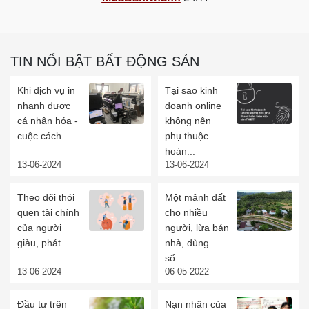
TIN NỔI BẬT BẤT ĐỘNG SẢN
Khi dịch vụ in
Tại sao kinh
nhanh được
doanh online
cá nhân hóa -
không nên
cuộc cách...
phụ thuộc
hoàn...
13-06-2024
13-06-2024
Theo dõi thói
Một mảnh đất
quen tài chính
cho nhiều
của người
người, lừa bán
giàu, phát...
nhà, dùng
sổ...
13-06-2024
06-05-2022
Đầu tư trên
Nạn nhân của