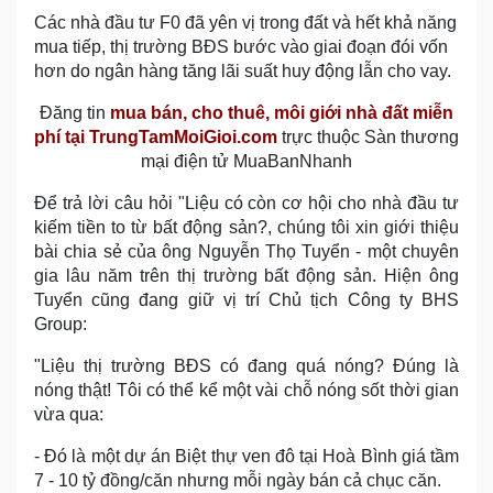
Các nhà đầu tư F0 đã yên vị trong đất và hết khả năng
mua tiếp, thị trường BĐS bước vào giai đoạn đói vốn
hơn do ngân hàng tăng lãi suất huy động lẫn cho vay.
Đăng tin
mua bán, cho thuê, môi giới nhà đất miễn
phí tại TrungTamMoiGioi.com
trực thuộc Sàn thương
mại điện tử MuaBanNhanh
Để trả lời câu hỏi "Liệu có còn cơ hội cho nhà đầu tư
kiếm tiền to từ bất động sản?, chúng tôi xin giới thiệu
bài chia sẻ của ông Nguyễn Thọ Tuyển - một chuyên
gia lâu năm trên thị trường bất động sản. Hiện ông
Tuyển cũng đang giữ vị trí Chủ tịch Công ty BHS
Group:
"Liệu thị trường BĐS có đang quá nóng? Đúng là
nóng thật! Tôi có thể kể một vài chỗ nóng sốt thời gian
vừa qua:
- Đó là một dự án Biệt thự ven đô tại Hoà Bình giá tầm
7 - 10 tỷ đồng/căn nhưng mỗi ngày bán cả chục căn.