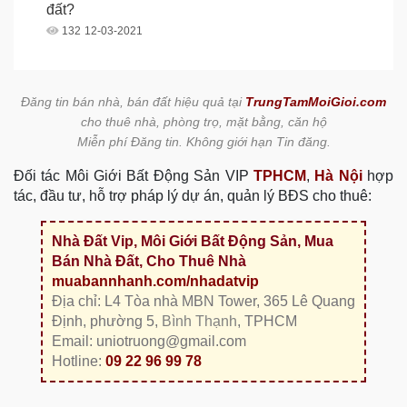
đất?
132
12-03-2021
Đăng tin bán nhà, bán đất hiệu quả tại
TrungTamMoiGioi.com
cho thuê nhà, phòng trọ, mặt bằng, căn hộ
Miễn phí Đăng tin. Không giới hạn Tin đăng.
Đối tác Môi Giới Bất Động Sản VIP
TPHCM
,
Hà Nội
hợp
tác, đầu tư, hỗ trợ pháp lý dự án, quản lý BĐS cho thuê:
Nhà Đất Vip, Môi Giới Bất Động Sản, Mua
Bán Nhà Đất, Cho Thuê Nhà
muabannhanh.com/nhadatvip
Địa chỉ: L4 Tòa nhà MBN Tower, 365 Lê Quang
Định, phường 5,
Bình Thạnh
, TPHCM
Email: uniotruong@gmail.com
Hotline:
09 22 96 99 78