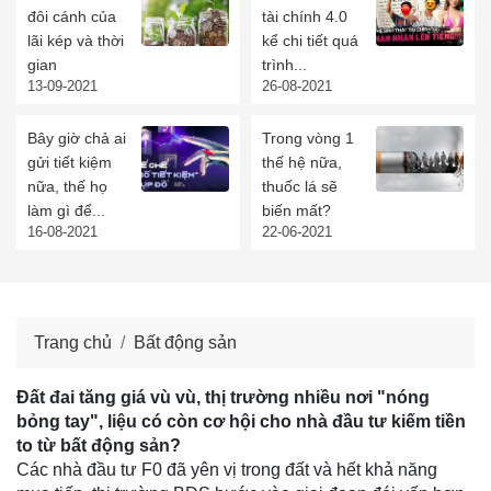
đôi cánh của
tài chính 4.0
lãi kép và thời
kể chi tiết quá
gian
trình...
13-09-2021
26-08-2021
Bây giờ chả ai
Trong vòng 1
gửi tiết kiệm
thế hệ nữa,
nữa, thế họ
thuốc lá sẽ
làm gì để...
biến mất?
16-08-2021
22-06-2021
Trang chủ
Bất động sản
Đất đai tăng giá vù vù, thị trường nhiều nơi "nóng
bỏng tay", liệu có còn cơ hội cho nhà đầu tư kiếm tiền
to từ bất động sản?
Các nhà đầu tư F0 đã yên vị trong đất và hết khả năng