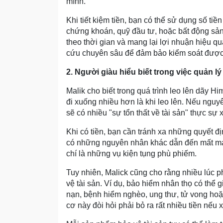
mình.
Khi tiết kiệm tiền, bạn có thể sử dụng số ti
chứng khoán, quỹ đầu tư, hoặc bất động sản..
theo thời gian và mang lại lợi nhuận hiệu qu
cứu chuyên sâu để đảm bảo kiểm soát được r
2. Người giàu hiểu biết trong việc quản lý 
Malik cho biết trong quá trình leo lên dãy Hi
đi xuống nhiều hơn là khi leo lên. Nếu nguy
sẽ có nhiều "sự tổn thất về tài sản" thực sự x
Khi có tiền, bạn cần tránh xa những quyết đị
có những nguyên nhân khác dẫn đến mất mát
chí là những vụ kiện tụng phù phiếm.
Tuy nhiên, Malick cũng cho rằng nhiều lúc p
vệ tài sản. Ví dụ, bảo hiểm nhân thọ có thể gi
nạn, bệnh hiểm nghèo, ung thư, tử vong hoặc
cơ này đòi hỏi phải bỏ ra rất nhiều tiền nếu x