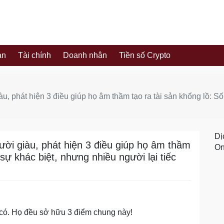
ản
Tài chính
Doanh nhân
Tiền số Crypto
àu, phát hiện 3 điều giúp họ âm thầm tạo ra tài sản khổng lồ: Số
Dị
gười giàu, phát hiện 3 điều giúp họ âm thầm
On
 sự khác biệt, nhưng nhiều người lại tiếc
 có. Họ đều sở hữu 3 điểm chung này!