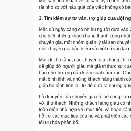
Mỗi sản phẩm bảo vệ tài sản tuy có thể làm t
rất nhỏ so với hậu quả của việc không có bả
3. Tìm kiếm sự tư vấn, trợ giúp của đội n
Mặc dù ngày càng có nhiều người dựa vào G
cho biết những khách hàng thành công nhất c
chuyên gia, một nhóm quản lý tài sản chuyê
một chuyên gia bảo hiểm và một cố vấn tài 
Malick cho rằng, các chuyên gia không chỉ 
để giúp đỡ người giàu mà giá trị thực sự c
hạn như hướng dẫn kiểm soát cảm xúc. Cho 
mất bình tĩnh và những khách hàng thành cô
giúp họ bình tĩnh lại, từ đó đưa ra những quy
Lời khuyên của chuyên gia có thể cung cấp 
với thử thách. Những khách hàng giàu có nh
toàn diện phù hợp với mục tiêu và hoàn cản
hỗ trợ các mục tiêu của họ và phát triển các 
tối ưu hóa phân bổ.