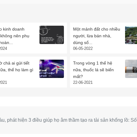
o kinh doanh
Một mảnh đất cho nhiều
e không nên phụ
người, lừa bán nhà,
hoàn...
dùng sổ...
2024
06-05-2022
ờ chả ai gửi tiết
Trong vòng 1 thế hệ
ữa, thế họ làm gì
nữa, thuốc lá sẽ biến
mất?
2021
22-06-2021
àu, phát hiện 3 điều giúp họ âm thầm tạo ra tài sản khổng lồ: Số