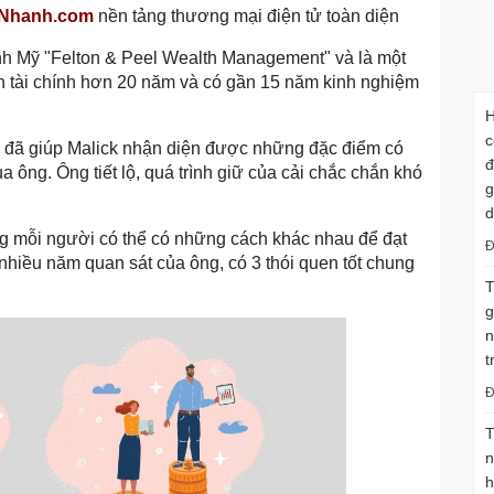
nNhanh.com
nền tảng thương mại điện tử toàn diện
hính Mỹ "Felton & Peel Wealth Management" và là một
nh tài chính hơn 20 năm và có gần 15 năm kinh nghiệm
H
c
ày đã giúp Malick nhận diện được những đặc điểm có
đ
 ông. Ông tiết lộ, quá trình giữ của cải chắc chắn khó
g
d
ằng mỗi người có thể có những cách khác nhau để đạt
Đ
nhiều năm quan sát của ông, có 3 thói quen tốt chung
T
g
n
t
Đ
T
n
h