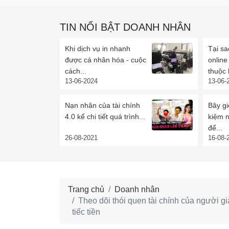
TIN NỔI BẬT DOANH NHÂN
Khi dịch vụ in nhanh
Tại sa
được cá nhân hóa - cuộc
onlin
cách...
thuộc 
13-06-2024
13-06-
Nạn nhân của tài chính
Bây gi
4.0 kể chi tiết quá trình...
kiệm n
để...
26-08-2021
16-08-
Trang chủ
Doanh nhân
Theo dõi thói quen tài chính của người gi
tiếc tiền