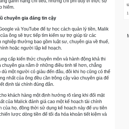
ăng gánh nặng chi tiêu, nhưng chi phí duy trì thực sự
t
o hiểm.
1
gũ chuyên gia đáng tin cậy
oogle và YouTube để tự học cách quản lý tiền, Malik
ủa ông sẽ trực tiếp tìm kiếm sự trợ giúp từ các
n nghiệp thường bao gồm luật sư, chuyên gia về thuế,
chính hoặc người lập kế hoạch.
cung cấp kiến thức chuyên môn và hành động khả thi
ủa chuyên gia nằm ở những điều tinh tế hơn, chẳng
dù một người có giàu đến đâu, đôi khi họ cũng có thể
ng nhất của ông đều cần trông cậy vào chuyên gia để
ết định tài chính đúng đắn.
cho khách hàng một định hướng rõ ràng khi đối mặt
ất của Malick đánh giá cao một kế hoạch tài chính
h của họ, đồng thời sử dụng kế hoạch này để ưu tiên
chiến lược dòng tiền để tối đa hóa khoản tiết kiệm và