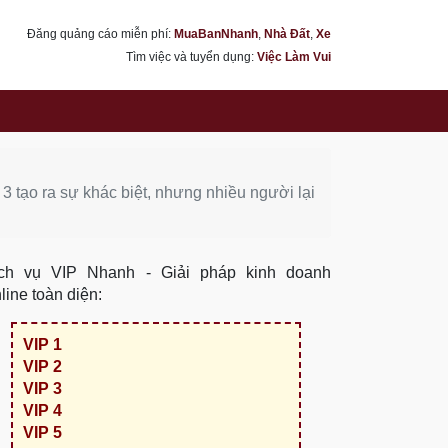
Đăng quảng cáo miễn phí:
MuaBanNhanh
,
Nhà Đất
,
Xe
Tìm việc và tuyển dụng:
Việc Làm Vui
 3 tạo ra sự khác biệt, nhưng nhiều người lại
ch vụ VIP Nhanh - Giải pháp kinh doanh
line toàn diện:
VIP 1
VIP 2
VIP 3
VIP 4
VIP 5