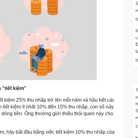
S
n
Đ
N
c
Đ
l
Đ
 "tiết kiệm"
T
n
ết kiệm 25% thu nhập trở lên mỗi năm và hầu hết các
h
 tiết kiệm ít nhất 10% đến 15% thu nhập, con số này
S
 dòng tiền. Ông thường giới thiệu thói quen này cho
n
2
ệm, hãy bắt đầu bằng việc tiết kiệm 10% thu nhập của