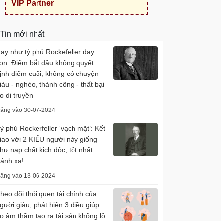
VIP Partner
Tin mới nhất
ay như tỷ phú Rockefeller dạy
on: Điểm bắt đầu không quyết
ịnh điểm cuối, không có chuyện
iàu - nghèo, thành công - thất bại
o di truyền
ăng vào 30-07-2024
ỷ phú Rockerfeller ‘vạch mặt’: Kết
iao với 2 KIỂU người này giống
hư nạp chất kịch độc, tốt nhất
ránh xa!
ăng vào 13-06-2024
heo dõi thói quen tài chính của
gười giàu, phát hiện 3 điều giúp
ọ âm thầm tạo ra tài sản khổng lồ: