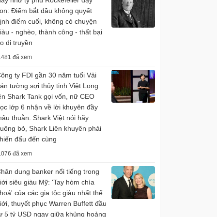
ay như tỷ phú Rockefeller dạy
on: Điểm bắt đầu không quyết
ịnh điểm cuối, không có chuyện
iàu - nghèo, thành công - thất bại
o di truyền
.481 đã xem
ông ty FDI gần 30 năm tuổi Vải
án tường sợi thủy tinh Việt Long
ên Shark Tank gọi vốn, nữ CEO
ọc lớp 6 nhận về lời khuyên đầy
âu thuẫn: Shark Việt nói hãy
uông bỏ, Shark Liên khuyên phải
hiến đấu đến cùng
.076 đã xem
hân dung banker nổi tiếng trong
iới siêu giàu Mỹ: 'Tay hòm chìa
hoá' của các gia tộc giàu nhất thế
iới, thuyết phục Warren Buffett đầu
ư 5 tỷ USD ngay giữa khủng hoảng