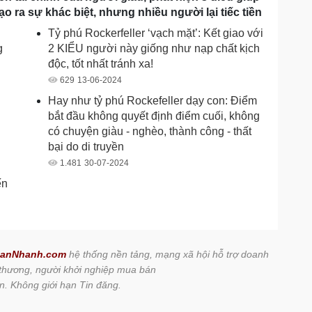
ạo ra sự khác biệt, nhưng nhiều người lại tiếc tiền
Tỷ phú Rockerfeller ‘vạch mặt’: Kết giao với
g
2 KIỂU người này giống như nạp chất kịch
độc, tốt nhất tránh xa!
629
13-06-2024
Hay như tỷ phú Rockefeller dạy con: Điểm
bắt đầu không quyết định điểm cuối, không
có chuyện giàu - nghèo, thành công - thất
bại do di truyền
1.481
30-07-2024
ến
anNhanh.com
hệ thống nền tảng, mạng xã hội hỗ trợ doanh
 thương, người khởi nghiệp mua bán
n. Không giới hạn Tin đăng.