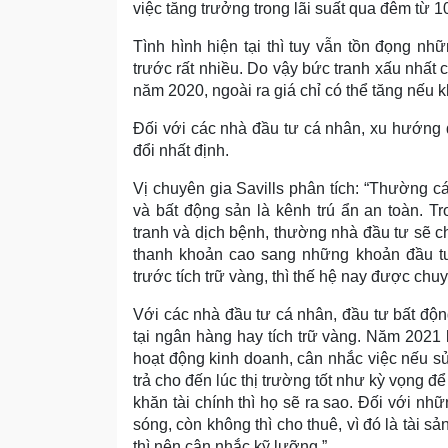
việc tăng trưởng trong lãi suất qua đêm từ
Tình hình hiện tại thì tuy vẫn tồn đọng n
trước rất nhiều. Do vậy bức tranh xấu nhất 
năm 2020, ngoài ra giá chỉ có thể tăng nếu 
Đối với các nhà đầu tư cá nhân, xu hướng 
đổi nhất định.
Vị chuyên gia Savills phân tích: “Thường 
và bất động sản là kênh trú ẩn an toàn. T
tranh và dịch bệnh, thường nhà đầu tư sẽ 
thanh khoản cao sang những khoản đầu tư 
trước tích trữ vàng, thì thế hệ nay được chu
Với các nhà đầu tư cá nhân, đầu tư bất động 
tại ngân hàng hay tích trữ vàng. Năm 2021 
hoạt động kinh doanh, cân nhắc việc nếu sử
trả cho đến lúc thị trường tốt như kỳ vọng
khăn tài chính thì họ sẽ ra sao. Đối với nhữ
sóng, còn không thì cho thuê, vì đó là tài
thì nên cân nhắc kỹ lưỡng.”