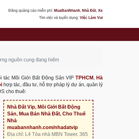
Đăng quảng cáo miễn phí:
MuaBanNhanh
,
Nhà Đất
,
Xe
Tìm việc và tuyển dụng:
Việc Làm Vui
nhưng nguồn cung đang hiếm
i tác Môi Giới Bất Động Sản VIP
TPHCM
,
Hà
i
hợp tác, đầu tư, hỗ trợ pháp lý dự án, quản lý
S cho thuê:
Nhà Đất Vip, Môi Giới Bất Động
Sản, Mua Bán Nhà Đất, Cho Thuê
Nhà
muabannhanh.com/nhadatvip
Địa chỉ: L4 Tòa nhà MBN Tower, 365