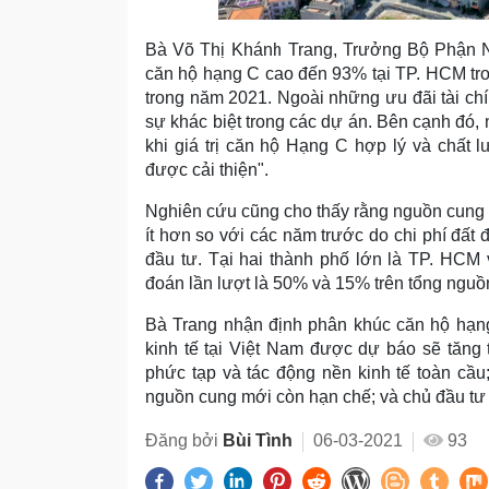
Bà Võ Thị Khánh Trang, Trưởng Bộ Phận Ngh
căn hộ hạng C cao đến 93% tại TP. HCM tr
trong năm 2021. Ngoài những ưu đãi tài chí
sự khác biệt trong các dự án. Bên cạnh đó,
khi giá trị căn hộ Hạng C hợp lý và chất 
được cải thiện".
Nghiên cứu cũng cho thấy rằng nguồn cung
ít hơn so với các năm trước do chi phí đất
đầu tư. Tại hai thành phố lớn là TP. HC
đoán lần lượt là 50% và 15% trên tổng ngu
Bà Trang nhận định phân khúc căn hộ hạng C
kinh tế tại Việt Nam được dự báo sẽ tăng t
phức tạp và tác động nền kinh tế toàn cầu
nguồn cung mới còn hạn chế; và chủ đầu tư t
Đăng bởi
Bùi Tình
06-03-2021
93