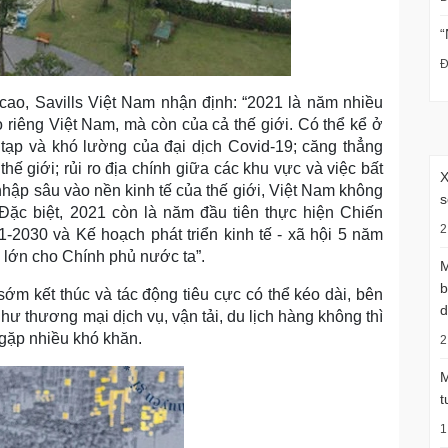
“
Đ
o, Savills Việt Nam nhận định: “2021 là năm nhiều
 riêng Việt Nam, mà còn của cả thế giới. Có thể kể ở
 tạp và khó lường của đại dịch Covid-19; căng thẳng
ế giới; rủi ro địa chính giữa các khu vực và việc bất
X
nhập sâu vào nền kinh tế của thế giới, Việt Nam không
s
Đặc biệt, 2021 còn là năm đầu tiên thực hiện Chiến
2
21-2030 và Kế hoạch phát triển kinh tế - xã hội 5 năm
 lớn cho Chính phủ nước ta”.
M
b
sớm kết thúc và tác động tiêu cực có thể kéo dài, bên
d
ư thương mại dịch vụ, vận tải, du lịch hàng không thì
gặp nhiều khó khăn.
2
M
t
1