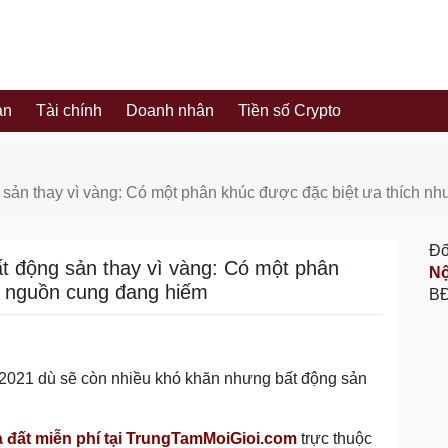
ản
Tài chính
Doanh nhân
Tiền số Crypto
g sản thay vì vàng: Có một phân khúc được đặc biệt ưa thích 
Đố
ất động sản thay vì vàng: Có một phân
Nộ
g nguồn cung đang hiếm
BĐ
 2021 dù sẽ còn nhiều khó khăn nhưng bất động sản
à đất miễn phí tại TrungTamMoiGioi.com
trực thuộc