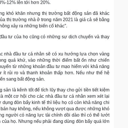
 10%-12% lên tới hơn 20%.
hững khó khăn nhưng thị trường bất động sản đã khác
của thị trường nhà ở trong năm 2021 là giá cả sẽ bằng
không xảy ra những biến cố khác”.
đầu tư của họ cũng có những sự dịch chuyển và thay
các nhà đầu tư cá nhân sẽ có xu hướng lựa chọn vàng
rong quá khứ, vào những thời điểm bất ổn như chiến
chuyển từ những khoản đầu tư mạo hiểm với khả năng
ít rủi ro và thanh khoản thấp hơn. Nếu như thế hệ
yển sang bất động sản.
sản là kênh tốt để tích lũy thay cho gửi tiền tiết kiệm
là một cơ hội cho các nhà đầu tư cá nhân xem xét lại
 dụng đòn bẩy kinh tế thì liệu họ có còn khả năng chi
 để bán hay không, nếu không vượt qua được những khó
ng người có năng lực tài chính dồi dào thì có thể lướt
 sản của họ. Nhưng nếu phải đang dùng đòn bẩy quá lớn