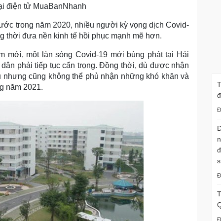
ại điện tử MuaBanNhanh
rước trong năm 2020, nhiều người kỳ vọng dịch Covid-
g thời đưa nền kinh tế hồi phục mạnh mẽ hơn.
m mới, một làn sóng Covid-19 mới bùng phát tại Hải
n phải tiếp tục cẩn trọng. Đồng thời, dù được nhận
cầu nhưng cũng không thể phủ nhận những khó khăn và
T
ng năm 2021.
đ
Đ
Đ
n
đ
s
Đ
T
Q
Đ