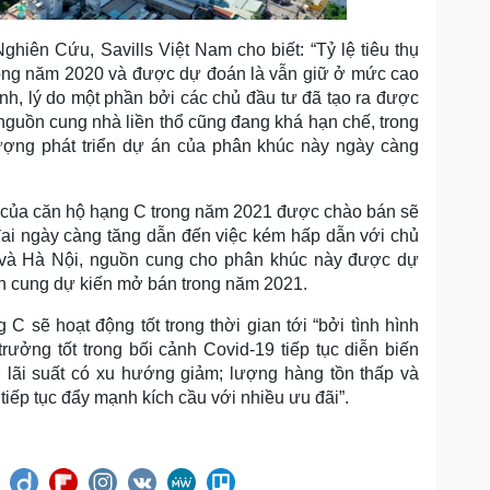
iên Cứu, Savills Việt Nam cho biết: “Tỷ lệ tiêu thụ
ong năm 2020 và được dự đoán là vẫn giữ ở mức cao
nh, lý do một phần bởi các chủ đầu tư đã tạo ra được
 nguồn cung nhà liền thổ cũng đang khá hạn chế, trong
lượng phát triển dự án của phân khúc này ngày càng
 của căn hộ hạng C trong năm 2021 được chào bán sẽ
 đai ngày càng tăng dẫn đến việc kém hấp dẫn với chủ
M và Hà Nội, nguồn cung cho phân khúc này được dự
ồn cung dự kiến mở bán trong năm 2021.
 sẽ hoạt động tốt trong thời gian tới “bởi tình hình
rưởng tốt trong bối cảnh Covid-19 tiếp tục diễn biến
; lãi suất có xu hướng giảm; lượng hàng tồn thấp và
iếp tục đẩy mạnh kích cầu với nhiều ưu đãi”.