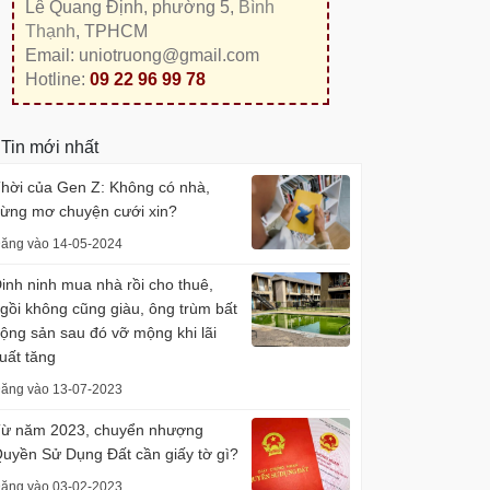
Lê Quang Định, phường 5,
Bình
Thạnh
, TPHCM
Email: uniotruong@gmail.com
Hotline:
09 22 96 99 78
Tin mới nhất
hời của Gen Z: Không có nhà,
ừng mơ chuyện cưới xin?
ăng vào 14-05-2024
inh ninh mua nhà rồi cho thuê,
gồi không cũng giàu, ông trùm bất
ộng sản sau đó vỡ mộng khi lãi
uất tăng
ăng vào 13-07-2023
ừ năm 2023, chuyển nhượng
uyền Sử Dụng Đất cần giấy tờ gì?
ăng vào 03-02-2023