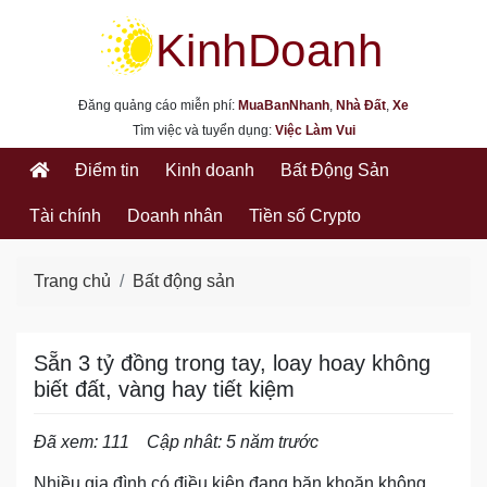
kinhdoanh.muabannhanh.com
Đăng quảng cáo miễn phí:
MuaBanNhanh
,
Nhà Đất
,
Xe
Tìm việc và tuyển dụng:
Việc Làm Vui
Điểm tin
Kinh doanh
Bất Động Sản
Tài chính
Doanh nhân
Tiền số Crypto
Trang chủ
Bất động sản
Sẵn 3 tỷ đồng trong tay, loay hoay không
biết đất, vàng hay tiết kiệm
Đã xem: 111
Cập nhât: 5 năm trước
Nhiều gia đình có điều kiện đang băn khoăn không