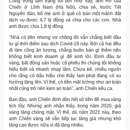
Cũng trong tâm trạng rối bời như vậy, anh Hồ Gia
Chiến ở Lĩnh Nam (Hà Nội), chia sẻ, trước Tết
Nguyên đán, bố mẹ anh ở quê có bán một mảnh đất
dịch vụ được 4,7 tỷ đồng và chia cho các con. Nhà
anh được chia 1,8 tỷ đồng.
"Nhà có tiền nhưng vợ chồng tôi vẫn chẳng biết đầu
tư gì thời điểm sau dịch Covid-19 này. Bởi cả hai đều
đi làm công ăn lương, chẳng buôn bán gì thêm nên
không biết kinh doanh gì để sinh lời. Định đầu tư
vàng, bất động sản hoặc cổ phiếu thì chúng tôi không
hiểu biết và nhanh nhạy lắm. Chưa kể, nhiều người
cho rằng có dấu hiệu cho thấy lạm phát đang có xu
hướng tăng lên. Vì thế, có tiền mặt tưởng như an toàn
nhất cũng trở nên kém an toàn", anh Chiến kêu ca.
Ban đầu, anh Chiến định dồn hết số tiền để mua vàng
tích lũy. Nhưng anh nhận thấy, trong năm 2020, giá
vàng tăng chóng mặt. Vì thế, dù năm 2021 này, theo
anh Chiến vàng sẽ vẫn tiếp tục tăng giá nhưng khó
tăng cao được nữa vì đã tăng nhiều.