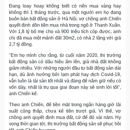
Đang loay hoay không biết có nên mua vàng hay
không thì 1 tháng trước, qua một người em họ đang
buôn bán bất động sản ở Hà Nội, vợ chồng anh Chiến
quyết định dồn tiền mua nhà trong ngõ ở Thanh Xuân.
Với 1,8 tỷ bố mẹ cho và 900 triệu tích cóp được, anh
chị đã mua một mảnh đất 30m2, có nhà 2 tầng với giá
2,7 tỷ đồng.
"Em họ mình cho rằng, từ cuối năm 2020, thị trường
bất động sản có dấu hiệu ấm lên, giá nhà đất không
giảm nhiều. Với những người đầu tư bất động sản dài
hạn, dù ảnh hưởng bởi lạm phát hay dịch Covid-19,
vẫn luôn là tài sản tốt nhất và đáng để nắm giữ nếu có
vốn dày, nhất là trụ qua giai đoạn này sẽ sinh lời tốt",
anh Chiến kể.
Theo anh Chiến, để tiền mặt trong ngân hàng giờ lãi
suất cũng thấp, chưa kể tiền trượt giá. Vì thế, vợ
chồng anh quyết định mua đất, cứ để đó vài năm. Hy
vọng thời gian tới, thị trường bất động sản sẽ phục hồi