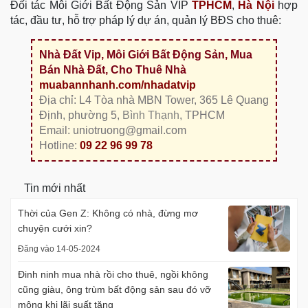
Đối tác Môi Giới Bất Động Sản VIP
TPHCM
,
Hà Nội
hợp
tác, đầu tư, hỗ trợ pháp lý dự án, quản lý BĐS cho thuê:
Nhà Đất Vip, Môi Giới Bất Động Sản, Mua
Bán Nhà Đất, Cho Thuê Nhà
muabannhanh.com/nhadatvip
Địa chỉ: L4 Tòa nhà MBN Tower, 365 Lê Quang
Định, phường 5,
Bình Thạnh
, TPHCM
Email: uniotruong@gmail.com
Hotline:
09 22 96 99 78
Tin mới nhất
Thời của Gen Z: Không có nhà, đừng mơ
chuyện cưới xin?
Đăng vào 14-05-2024
Đinh ninh mua nhà rồi cho thuê, ngồi không
cũng giàu, ông trùm bất động sản sau đó vỡ
mộng khi lãi suất tăng