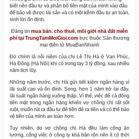
biết nên đầu tư và phân bổ tiền mặt của mình vào đâu
để bảo vệ được tài sản và có một kênh đầu tư an toàn,
sinh lời ổn định.
Đăng tin
mua bán, cho thuê, môi giới nhà đất miễn
phí tại TrungTamMoiGioi.com
trực thuộc Sàn thương
mại điện tử MuaBanNhanh
Đó chính là nỗi niềm của chị Lê Thị Hà ở Vạn Phúc,
Hà Đông (Hà Nội) khi có trong tay 3 tỷ đồng, sau nhiều
năm tích lũy.
Những năm trước, chị Hà gửi tiết kiệm ngân hàng vì
lãi suất cao và ổn định. Song, hơn 1 năm trở lại đây,
lãi suất ngân hàng xuống thấp. Vì thế, việc để cả đống
tiền mặt trong ngân hàng khiến vợ chồng chị rất sốt
ruột, muốn rút ra đầu tư để tiền đẻ ra tiền và có thể bảo
vệ tiền của mình an toàn hơn.
Tuy nhiên, do vợ chồng chị Hà đều làm công ăn
lương, công việc ở công ty khá bận rộn nên ít có thời