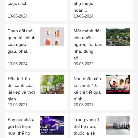
cuộc cách...
phụ thuộc
hoàn...
13-06-2024
13-06-2024
Theo dõi thói
Một mảnh đất
quen tài chính
cho nhiều
của người
người, lừa bán
giàu, phát...
nhà, dùng
sổ...
13-06-2024
06-05-2022
Đầu tư trên
Nạn nhân của
đôi cánh của
tài chính 4.0
lãi kép và thời
kể chi tiết quá
gian
trình...
13-09-2021
26-08-2021
Bây giờ chả ai
Trong vòng 1
gửi tiết kiệm
thế hệ nữa,
nữa, thế họ
thuốc lá sẽ