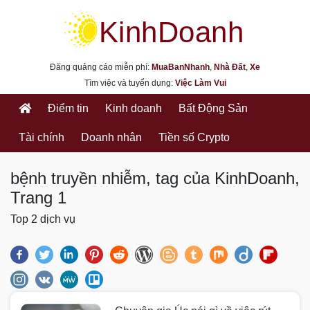
kinhdoanh.muabannhanh.com
Đăng quảng cáo miễn phí:
MuaBanNhanh
,
Nhà Đất
,
Xe
Tìm việc và tuyển dụng:
Việc Làm Vui
Điểm tin
Kinh doanh
Bất Động Sản
Tài chính
Doanh nhân
Tiền số Crypto
bệnh truyền nhiễm, tag của KinhDoanh,
Trang 1
Top 2 dịch vụ