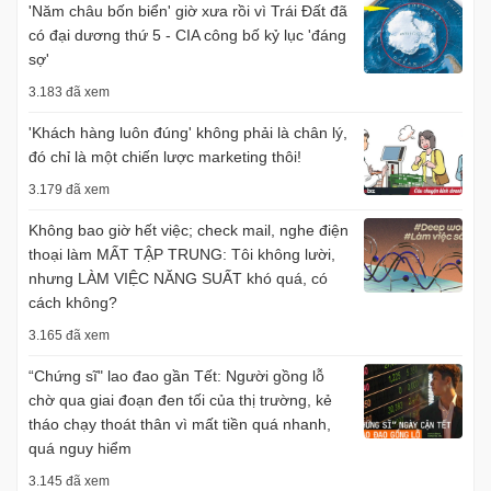
'Năm châu bốn biển' giờ xưa rồi vì Trái Đất đã
có đại dương thứ 5 - CIA công bố kỷ lục 'đáng
sợ'
3.183 đã xem
'Khách hàng luôn đúng' không phải là chân lý,
đó chỉ là một chiến lược marketing thôi!
3.179 đã xem
Không bao giờ hết việc; check mail, nghe điện
thoại làm MẤT TẬP TRUNG: Tôi không lười,
nhưng LÀM VIỆC NĂNG SUẤT khó quá, có
cách không?
3.165 đã xem
“Chứng sĩ" lao đao gần Tết: Người gồng lỗ
chờ qua giai đoạn đen tối của thị trường, kẻ
tháo chạy thoát thân vì mất tiền quá nhanh,
quá nguy hiểm
3.145 đã xem