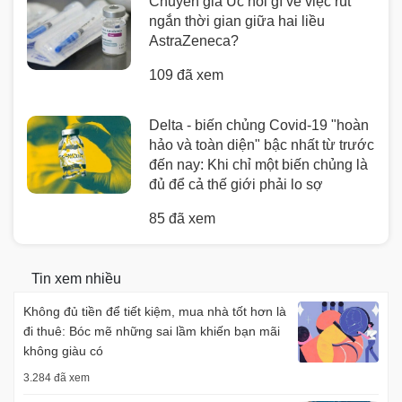
Chuyên gia Úc nói gì về việc rút
ngắn thời gian giữa hai liều
AstraZeneca?
109 đã xem
Delta - biến chủng Covid-19 "hoàn
hảo và toàn diện" bậc nhất từ trước
đến nay: Khi chỉ một biến chủng là
đủ để cả thế giới phải lo sợ
85 đã xem
Tin xem nhiều
Không đủ tiền để tiết kiệm, mua nhà tốt hơn là
đi thuê: Bóc mẽ những sai lầm khiến bạn mãi
không giàu có
3.284 đã xem