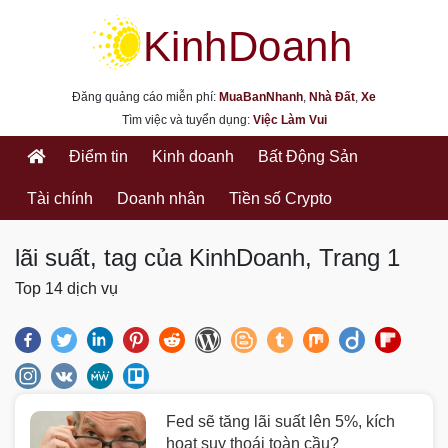
kinhdoanh.muabannhanh.com
Đăng quảng cáo miễn phí:
MuaBanNhanh
,
Nhà Đất
,
Xe
Tìm việc và tuyển dụng:
Việc Làm Vui
Điểm tin
Kinh doanh
Bất Động Sản
Tài chính
Doanh nhân
Tiền số Crypto
lãi suất, tag của KinhDoanh, Trang 1
Top 14 dịch vụ
Fed sẽ tăng lãi suất lên 5%, kích
hoạt suy thoái toàn cầu?