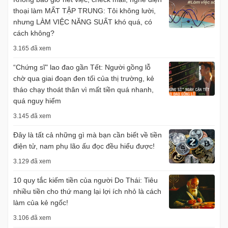
thoại làm MẤT TẬP TRUNG: Tôi không lười,
nhưng LÀM VIỆC NĂNG SUẤT khó quá, có
cách không?
3.165 đã xem
“Chứng sĩ" lao đao gần Tết: Người gồng lỗ
chờ qua giai đoạn đen tối của thị trường, kẻ
tháo chạy thoát thân vì mất tiền quá nhanh,
quá nguy hiểm
3.145 đã xem
Đây là tất cả những gì mà bạn cần biết về tiền
điện tử, nam phụ lão ấu đọc đều hiểu được!
3.129 đã xem
10 quy tắc kiếm tiền của người Do Thái: Tiêu
nhiều tiền cho thứ mang lại lợi ích nhỏ là cách
làm của kẻ ngốc!
3.106 đã xem