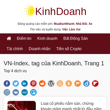
kinhdoanh.muabannhanh.com
Đăng quảng cáo miễn phí:
MuaBanNhanh
,
Nhà Đất
,
Xe
Tìm việc và tuyển dụng:
Việc Làm Vui
Điểm tin
Kinh doanh
Bất Động Sản
Tài chính
Doanh nhân
Tiền số Crypto
VN-Index, tag của KinhDoanh, Trang 1
Top 4 dịch vụ
Loạt cổ phiếu nằm sàn, chứng
khoán giảm mạnh nhất từ đầu năm