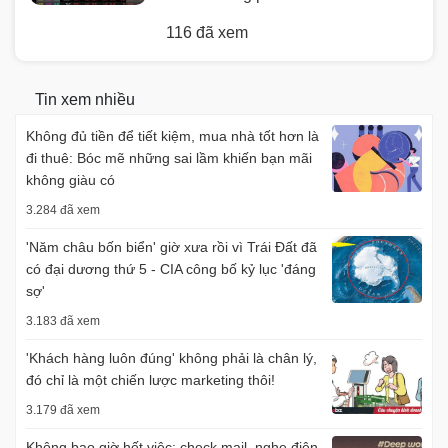
116 đã xem
Tin xem nhiều
Không đủ tiền để tiết kiệm, mua nhà tốt hơn là
đi thuê: Bóc mẽ những sai lầm khiến bạn mãi
không giàu có
3.284 đã xem
'Năm châu bốn biển' giờ xưa rồi vì Trái Đất đã
có đại dương thứ 5 - CIA công bố kỷ lục 'đáng
sợ'
3.183 đã xem
'Khách hàng luôn đúng' không phải là chân lý,
đó chỉ là một chiến lược marketing thôi!
3.179 đã xem
Không bao giờ hết việc; check mail, nghe điện