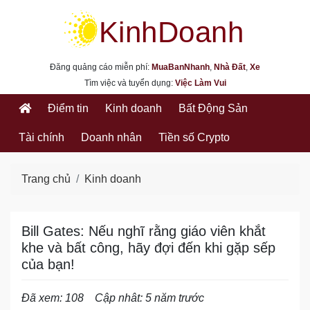
kinhdoanh.muabannhanh.com
Đăng quảng cáo miễn phí:
MuaBanNhanh
,
Nhà Đất
,
Xe
Tìm việc và tuyển dụng:
Việc Làm Vui
Điểm tin
Kinh doanh
Bất Động Sản
Tài chính
Doanh nhân
Tiền số Crypto
Trang chủ
Kinh doanh
Bill Gates: Nếu nghĩ rằng giáo viên khắt
khe và bất công, hãy đợi đến khi gặp sếp
của bạn!
Đã xem: 108
Cập nhât: 5 năm trước