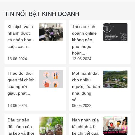
TIN NỔI BẬT KINH DOANH
Khi dịch vụ in
Tại sao kinh
nhanh được
doanh online
cá nhân hóa -
không nên
cuộc cách...
phụ thuộc
hoàn...
13-06-2024
13-06-2024
Theo dõi thói
Một mảnh đất
quen tài chính
cho nhiều
của người
người, lừa bán
giàu, phát...
nhà, dùng
sổ...
13-06-2024
06-05-2022
Đầu tư trên
Nạn nhân của
đôi cánh của
tài chính 4.0
lãi kép và thời
kể chi tiết quá