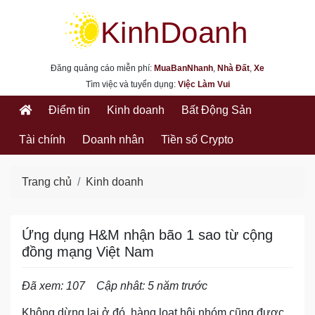
kinhdoanh.muabannhanh.com
Đăng quảng cáo miễn phí:
MuaBanNhanh
,
Nhà Đất
,
Xe
Tìm việc và tuyển dụng:
Việc Làm Vui
Điểm tin
Kinh doanh
Bất Động Sản
Tài chính
Doanh nhân
Tiền số Crypto
Trang chủ
Kinh doanh
Ứng dụng H&M nhận bão 1 sao từ cộng
đồng mạng Việt Nam
Đã xem: 107
Cập nhât: 5 năm trước
Không dừng lại ở đó, hàng loạt hội nhóm cũng được