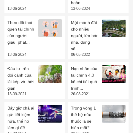
hoàn...
13-06-2024
13-06-2024
Theo dõi thói
Một mảnh đất
quen tài chính
cho nhiều
của người
người, lừa bán
giàu, phát...
nhà, dùng
sổ...
13-06-2024
06-05-2022
Đầu tư trên
Nạn nhân của
đôi cánh của
tài chính 4.0
lãi kép và thời
kể chi tiết quá
gian
trình...
13-09-2021
26-08-2021
Bây giờ chả ai
Trong vòng 1
gửi tiết kiệm
thế hệ nữa,
nữa, thế họ
thuốc lá sẽ
làm gì để...
biến mất?