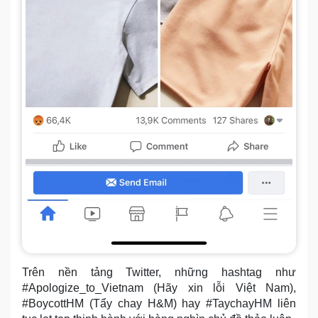
Trên nền tảng Twitter, những hashtag như
#Apologize_to_Vietnam (Hãy xin lỗi Việt Nam),
#BoycottHM (Tẩy chay H&M) hay #TaychayHM liên