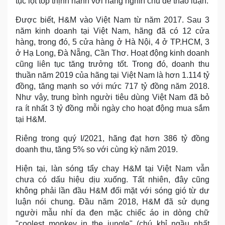
tục lọt top thịnh hành với hàng nghìn chủ đề thảo luận.
Được biết, H&M vào Việt Nam từ năm 2017. Sau 3
năm kinh doanh tại Việt Nam, hãng đã có 12 cửa
hàng, trong đó, 5 cửa hàng ở Hà Nội, 4 ở TP.HCM, 3
ở Hạ Long, Đà Nẵng, Cần Thơ. Hoạt động kinh doanh
cũng liên tục tăng trưởng tốt. Trong đó, doanh thu
thuần năm 2019 của hãng tại Việt Nam là hơn 1.114 tỷ
đồng, tăng mạnh so với mức 717 tỷ đồng năm 2018.
Như vậy, trung bình người tiêu dùng Việt Nam đã bỏ
ra ít nhất 3 tỷ đồng mỗi ngày cho hoạt động mua sắm
tại H&M.
Riêng trong quý I/2021, hãng đạt hơn 386 tỷ đồng
doanh thu, tăng 5% so với cùng kỳ năm 2019.
Hiện tại, làn sóng tẩy chay H&M tại Việt Nam vẫn
chưa có dấu hiệu dịu xuống. Tất nhiên, đây cũng
không phải lần đầu H&M đối mặt với sóng gió từ dư
luận nói chung. Đầu năm 2018, H&M đã sử dụng
người mẫu nhí da đen mặc chiếc áo in dòng chữ
"coolest monkey in the jungle" (chú khỉ ngầu nhất