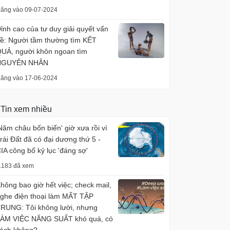
ăng vào 09-07-2024
ỉnh cao của tư duy giải quyết vấn
ề: Người tầm thường tìm KẾT
UẢ, người khôn ngoan tìm
NGUYÊN NHÂN
ăng vào 17-06-2024
Tin xem nhiều
Năm châu bốn biển' giờ xưa rồi vì
rái Đất đã có đại dương thứ 5 -
IA công bố kỷ lục 'đáng sợ'
.183 đã xem
hông bao giờ hết việc; check mail,
ghe điện thoại làm MẤT TẬP
RUNG: Tôi không lười, nhưng
ÀM VIỆC NĂNG SUẤT khó quá, có