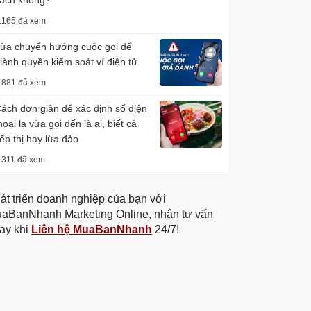
ách không?
.165 đã xem
ừa chuyển hướng cuộc gọi để
iành quyền kiểm soát ví điện tử
.881 đã xem
ách đơn giản để xác định số điện
hoại lạ vừa gọi đến là ai, biết cả
iếp thị hay lừa đảo
.311 đã xem
át triển doanh nghiệp của bạn với
aBanNhanh Marketing Online, nhận tư vấn
ay khi
Liên hệ MuaBanNhanh
24/7!