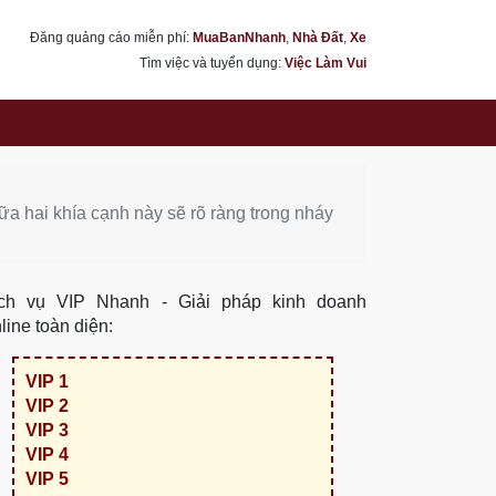
Đăng quảng cáo miễn phí:
MuaBanNhanh
,
Nhà Đất
,
Xe
Tìm việc và tuyển dụng:
Việc Làm Vui
iữa hai khía cạnh này sẽ rõ ràng trong nháy
ch vụ VIP Nhanh - Giải pháp kinh doanh
line toàn diện:
VIP 1
VIP 2
VIP 3
VIP 4
VIP 5