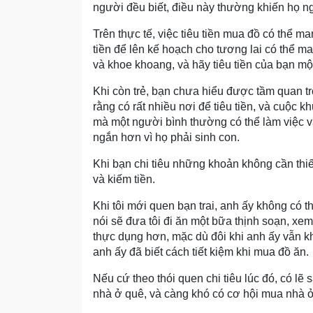
người đều biết, điều này thường khiến họ n
Trên thực tế, việc tiêu tiền mua đồ có thể m
tiền để lên kế hoạch cho tương lai có thể m
và khoe khoang, và hãy tiêu tiền của bạn m
Khi còn trẻ, bạn chưa hiểu được tầm quan trọn
rằng có rất nhiều nơi để tiêu tiền, và cuộc 
mà một người bình thường có thể làm việc và
ngắn hơn vì họ phải sinh con.
Khi bạn chi tiêu những khoản không cần thiết
và kiếm tiền.
Khi tôi mới quen bạn trai, anh ấy không có 
nói sẽ đưa tôi đi ăn một bữa thịnh soạn, xe
thực dụng hơn, mặc dù đôi khi anh ấy vẫn 
anh ấy đã biết cách tiết kiệm khi mua đồ ăn.
Nếu cứ theo thói quen chi tiêu lúc đó, có l
nhà ở quê, và càng khó có cơ hội mua nhà ở