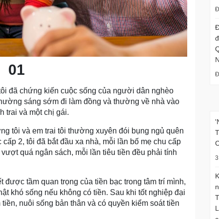
Đ
Đ
đ
Q
01
Đ
n tôi đã chứng kiến cuộc sống của người dân nghèo
i thường sáng sớm đi làm đồng và thường về nhà vào
h trai và một chị gái.
'
ưng tôi và em trai tôi thường xuyên đói bụng ngủ quên
T
 cấp 2, tôi đã bắt đầu xa nhà, mỗi lần bố mẹ chu cấp
C
 vượt quá ngân sách, mỗi lần tiêu tiền đều phải tính
3
K
t được tầm quan trọng của tiền bạc trong tâm trí mình,
n
thật khó sống nếu không có tiền. Sau khi tốt nghiệp đại
T
m tiền, nuôi sống bản thân và có quyền kiểm soát tiền
L