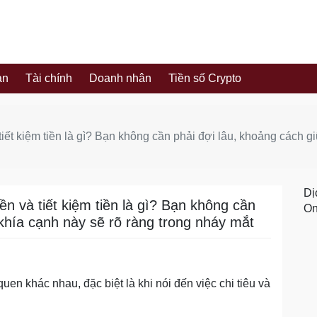
ản
Tài chính
Doanh nhân
Tiền số Crypto
 tiết kiệm tiền là gì? Bạn không cần phải đợi lâu, khoảng cách g
Dị
iền và tiết kiệm tiền là gì? Bạn không cần
On
 khía cạnh này sẽ rõ ràng trong nháy mắt
en khác nhau, đặc biệt là khi nói đến việc chi tiêu và