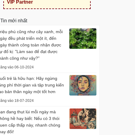
VIP Partner
Tin mới nhất
riệu phú cũng như cây xanh, mỗi
gày đều phát triển một ít, đến
gày thành công toàn nhận được
ự đố kị: "Làm sao để đạt được
hành công như vậy?"
ăng vào 06-10-2024
uổi trẻ là hữu hạn: Hãy ngừng
ãng phí thời gian và tập trung kiến
ạo bản thân ngày một tốt hơn
ăng vào 18-07-2024
ạn đang thụt lùi mỗi ngày mà
hông hề hay biết: Nếu có 3 thói
uen cấp thấp này, nhanh chóng
hay đổi!