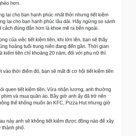
ghèo hơn.
ang lại cho bạn hạnh phúc nhất thời nhưng tiết kiệm
ang lại cho bạn hạnh phúc lâu dài. Hãy ngừng so sánh
ột cách đúng đắn hơn là khoe mẽ ra bên ngoài.
g của việc tiết kiệm tiền, khi lớn lên, bạn sẽ thấy
khủng hoảng tuổi trung niên đang đến gần. Thời gian
 kiếm tiền chỉ khoảng 20 năm, đối với phụ nữ thì
 vào thời điểm đó, bạn sẽ mất đi cơ hội tiết kiệm tiền
thói quen tiết kiệm tiền. Vừa nhận lương, anh thường
m phim và mua quần áo. Bây giờ anh ấy đã trở nên
không thể không muốn ăn KFC, Pizza Hut nhưng giờ
ẽ sau này anh sẽ không tiết kiệm được đồng nào để xây
 thành phố.