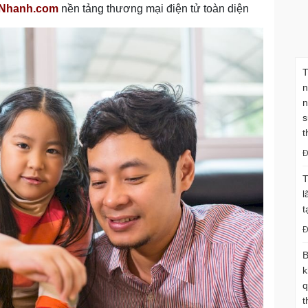
nNhanh.com
nền tảng thương mại điện tử toàn diện
T
n
n
s
t
Đ
T
l
t
Đ
B
k
q
t