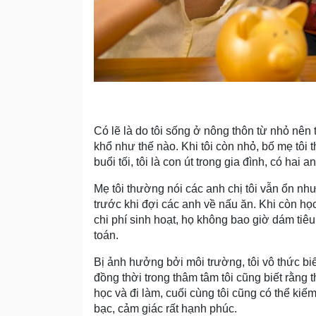
Có lẽ là do tôi sống ở nông thôn từ nhỏ nê
khổ như thế nào. Khi tôi còn nhỏ, bố mẹ tô
buổi tối, tôi là con út trong gia đình, có hai an
Mẹ tôi thường nói các anh chị tôi vẫn ổn nh
trước khi đợi các anh về nấu ăn. Khi còn học
chi phí sinh hoạt, họ không bao giờ dám tiêu
toán.
Bị ảnh hưởng bởi môi trường, tôi vô thức biế
đồng thời trong thâm tâm tôi cũng biết rằng 
học và đi làm, cuối cùng tôi cũng có thể kiế
bạc, cảm giác rất hạnh phúc.