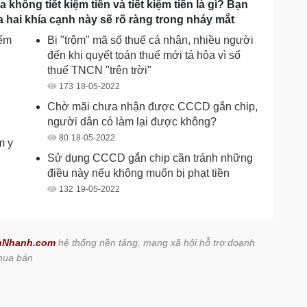
 không tiết kiệm tiền và tiết kiệm tiền là gì? Bạn
 hai khía cạnh này sẽ rõ ràng trong nháy mắt
iếm
Bị "trộm" mã số thuế cá nhân, nhiều người
đến khi quyết toán thuế mới tá hỏa vì số
thuế TNCN "trên trời"
173
18-05-2022
Chờ mãi chưa nhận được CCCD gắn chip,
người dân có làm lại được không?
80
18-05-2022
m y
Sử dụng CCCD gắn chip cần tránh những
điều này nếu không muốn bị phạt tiền
132
19-05-2022
nNhanh.com
hệ thống nền tảng, mạng xã hội hỗ trợ doanh
 mua bán