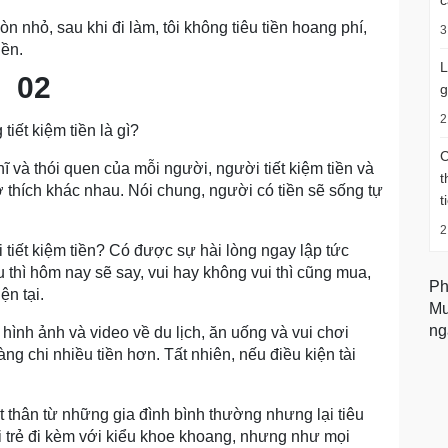
c
n nhỏ, sau khi đi làm, tôi không tiêu tiền hoang phí,
3
iền.
L
02
g
2
tiết kiệm tiền là gì?
C
hĩ và thói quen của mỗi người, người tiết kiệm tiền và
t
ở thích khác nhau. Nói chung, người có tiền sẽ sống tự
t
2
i tiết kiệm tiền? Có được sự hài lòng ngay lập tức
 thì hôm nay sẽ say, vui hay không vui thì cũng mua,
Ph
ện tại.
Mu
ng
ình ảnh và video về du lịch, ăn uống và vui chơi
ng chi nhiều tiền hơn. Tất nhiên, nếu điều kiện tài
 thân từ những gia đình bình thường nhưng lại tiêu
ới trẻ đi kèm với kiểu khoe khoang, nhưng như mọi