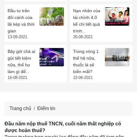
Đầu tư trên
Nạn nhân của
đôi cánh của
tài chính 4.0
lãi kép và thời
kể chi tiết quá
gian
trình...
13-09-2021
26-08-2021
Bây giờ chả ai
Trong vòng 1
gửi tiết kiệm
thế hệ nữa,
nữa, thế họ
thuốc lá sẽ
làm gì để...
biến mất?
16-08-2021
22-06-2021
Trang chủ
Điểm tin
Đầu năm nộp thuế TNCN, cuối năm thất nghiệp có
được hoàn thuế?