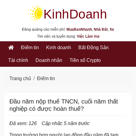
kinhdoanh.muabannhanh.com
Đăng quảng cáo miễn phí:
MuaBanNhanh
,
Nhà Đất
,
Xe
Tìm việc và tuyển dụng:
Việc Làm Vui
Điểm tin
Kinh doanh
Bất Động Sản
Tài chính
Doanh nhân
Tiền số Crypto
Trang chủ
Điểm tin
Đầu năm nộp thuế TNCN, cuối năm thất
nghiệp có được hoàn thuế?
Đã xem: 126
Cập nhât: 5 năm trước
Trong trường hợp người lao động đầu năm đã tạm