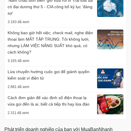
'Năm châu bốn biển' giờ xưa rồi vì Trái Đất đã
có đại dương thứ 5 - CIA công bố kỷ lục 'đáng
sợ'
3.183 đã xem
Không bao giờ hết việc; check mail, nghe điện
thoại làm MẤT TẬP TRUNG: Tôi không lười,
nhưng LÀM VIỆC NĂNG SUẤT khó quá, có
cách không?
3.165 đã xem
Lừa chuyển hướng cuộc gọi để giành quyền
kiểm soát ví điện tử
2.881 đã xem
Cách đơn giản để xác định số điện thoại lạ
vừa gọi đến là ai, biết cả tiếp thị hay lừa đảo
2.311 đã xem
Phát triển doanh nghiệp của bạn với MuaBanNhanh