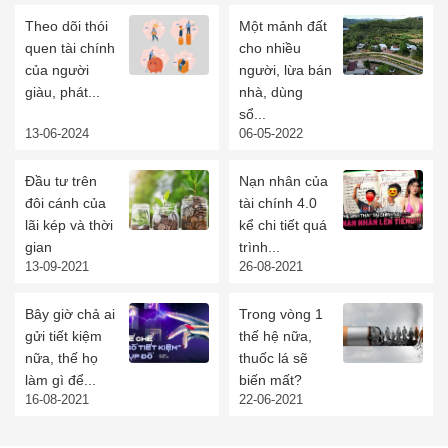
Theo dõi thói
Một mảnh đất
quen tài chính
cho nhiều
của người
người, lừa bán
giàu, phát...
nhà, dùng
sổ...
13-06-2024
06-05-2022
Đầu tư trên
Nạn nhân của
đôi cánh của
tài chính 4.0
lãi kép và thời
kể chi tiết quá
gian
trình...
13-09-2021
26-08-2021
Bây giờ chả ai
Trong vòng 1
gửi tiết kiệm
thế hệ nữa,
nữa, thế họ
thuốc lá sẽ
làm gì để...
biến mất?
16-08-2021
22-06-2021