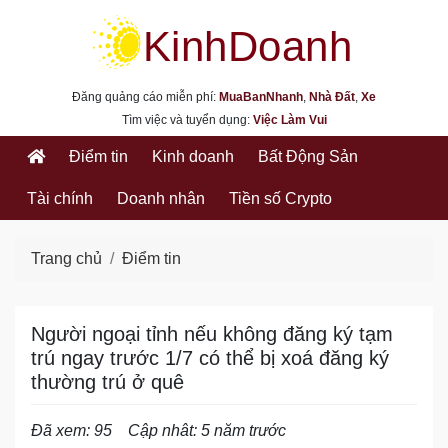
kinhdoanh.muabannhanh.com
Đăng quảng cáo miễn phí:
MuaBanNhanh
,
Nhà Đất
,
Xe
Tìm việc và tuyển dụng:
Việc Làm Vui
Điểm tin
Kinh doanh
Bất Động Sản
Tài chính
Doanh nhân
Tiền số Crypto
Trang chủ
Điểm tin
Người ngoại tỉnh nếu không đăng ký tạm
trú ngay trước 1/7 có thể bị xoá đăng ký
thường trú ở quê
Đã xem: 95
Cập nhât: 5 năm trước