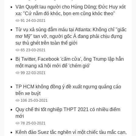
Văn Quyết lau người cho Hùng Dũng; Đức Huy xót
xa: "Cứ nằm đó khóc, bọn em cũng khóc theo"
91
24-03-2021
Từ vụ xả súng đẫm máu tại Atlanta: Không chỉ "giấc
mơ Mỹ" tan vỡ, người gốc Á đang phải chịu đựng
sự thù ghét trên toàn thế giới
65
23-03-2021
Bị Twitter, Facebook 'cấm cửa', ông Trump lập hẳn
một mạng xã hội mới để 'chém gió'
99
22-03-2021
TP HCM không đồng ý đề xuất ngưng quảng cáo
trên xe buýt
106
25-03-2021
Quy chế thi tốt nghiệp THPT 2021 có nhiều điểm
mới
78
25-03-2021
Kênh đào Suez tắc nghẽn vì một chiếc tàu mắc cạn,