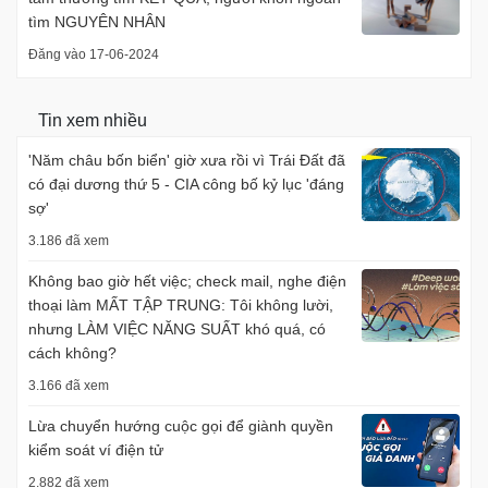
tìm NGUYÊN NHÂN
Đăng vào 17-06-2024
Tin xem nhiều
'Năm châu bốn biển' giờ xưa rồi vì Trái Đất đã
có đại dương thứ 5 - CIA công bố kỷ lục 'đáng
sợ'
3.186 đã xem
Không bao giờ hết việc; check mail, nghe điện
thoại làm MẤT TẬP TRUNG: Tôi không lười,
nhưng LÀM VIỆC NĂNG SUẤT khó quá, có
cách không?
3.166 đã xem
Lừa chuyển hướng cuộc gọi để giành quyền
kiểm soát ví điện tử
2.882 đã xem