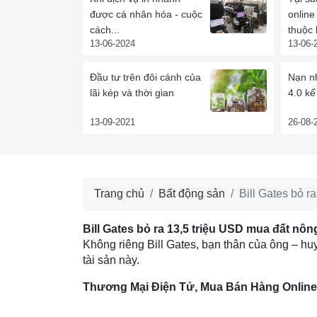
được cá nhân hóa - cuộc
onlin
cách...
thuộc 
13-06-2024
13-06-
Đầu tư trên đôi cánh của
Nạn nh
lãi kép và thời gian
4.0 kể 
13-09-2021
26-08-
Trang chủ
Bất động sản
Bill Gates bỏ r
Bill Gates bỏ ra 13,5 triệu USD mua đất nôn
Không riêng Bill Gates, bạn thân của ông – huy
tài sản này.
Thương Mại Điện Tử, Mua Bán Hàng On