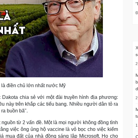
“
Đ
X
s
2
M
b
, là điền chủ lớn nhất nước Mỹ
d
Dakota chia sẻ với một đài truyền hình địa phương:
2
ều này trên khắp các tiểu bang. Nhiều người dân tỏ ra
M
ỏ ra buồn bã".
t
 nguồn từ 2 vấn đề. Một là mọi người không đồng tình
1
o rằng việc ông ủng hộ vaccine là vỏ bọc cho việc kiểm
giá mua đất của nhà đồng sáng lập Microsoft. Họ cho
C