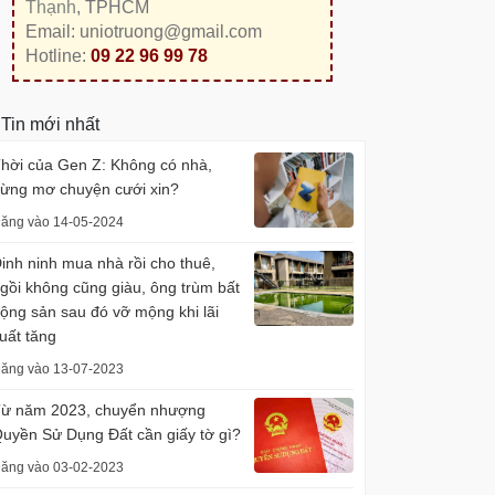
Thạnh
, TPHCM
Email: uniotruong@gmail.com
Hotline:
09 22 96 99 78
Tin mới nhất
hời của Gen Z: Không có nhà,
ừng mơ chuyện cưới xin?
ăng vào 14-05-2024
inh ninh mua nhà rồi cho thuê,
gồi không cũng giàu, ông trùm bất
ộng sản sau đó vỡ mộng khi lãi
uất tăng
ăng vào 13-07-2023
ừ năm 2023, chuyển nhượng
uyền Sử Dụng Đất cần giấy tờ gì?
ăng vào 03-02-2023