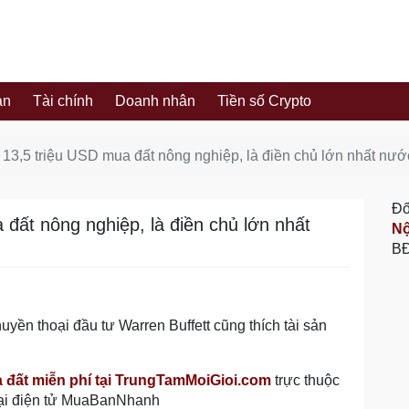
ản
Tài chính
Doanh nhân
Tiền số Crypto
a 13,5 triệu USD mua đất nông nghiệp, là điền chủ lớn nhất nư
Đố
 đất nông nghiệp, là điền chủ lớn nhất
Nộ
BĐ
uyền thoại đầu tư Warren Buffett cũng thích tài sản
à đất miễn phí tại TrungTamMoiGioi.com
trực thuộc
ại điện tử MuaBanNhanh