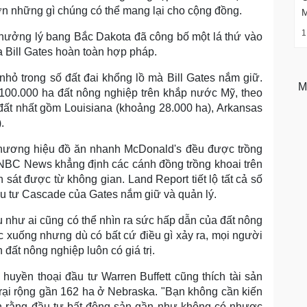
ơn những gì chúng có thể mang lại cho cộng đồng.
1
hưởng lý bang Bắc Dakota đã công bố một lá thứ vào
a Bill Gates hoàn toàn hợp pháp.
nhỏ trong số đất đai khổng lồ mà Bill Gates nắm giữ.
M
100.000 ha đất nông nghiệp trên khắp nước Mỹ, theo
ất nhất gồm Louisiana (khoảng 28.000 ha), Arkansas
.
thương hiệu đồ ăn nhanh McDonald's đều được trồng
NBC News khẳng định các cánh đồng trồng khoai trên
 sát được từ không gian. Land Report tiết lộ tất cả số
ầu tư Cascade của Gates nắm giữ và quản lý.
u như ai cũng có thể nhìn ra sức hấp dẫn của đất nông
c xuống nhưng dù có bất cứ điều gì xảy ra, mọi người
đất nông nghiệp luôn có giá trị.
 huyền thoại đầu tư Warren Buffett cũng thích tài sản
trại rộng gần 162 ha ở Nebraska. "Bạn không cần kiến
luận rằng đầu tư bất động sản gần như không có nhược