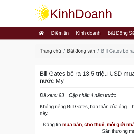
kinhdoanh.muabannhanh.com
Điểm tin
Kinh doanh
Bất Động S
Trang chủ
Bất động sản
Bill Gates bỏ r
Bill Gates bỏ ra 13,5 triệu USD mua
nước Mỹ
Đã xem: 93
Cập nhât: 4 năm trước
Không riêng Bill Gates, bạn thân của ông – h
này.
Đăng tin
mua bán, cho thuê, môi giới nh
Sàn thương m