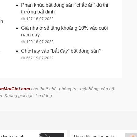
Phân khúc bất động sản “chắc ăn” dù thị
trường bất định
127
18-07-2022
nh
Giá nhà ở sẽ tăng khoảng 10% vào cuối
năm nay
120
18-07-2022
o
Chờ hay vào “bắt đáy” bất động sản?
667
19-07-2022
mMoiGioi.com
cho thuê nhà, phòng trọ, mặt bằng, căn hộ
n. Không giới hạn Tin đăng.
o kinh doanh
Theo dõi thói quen tài