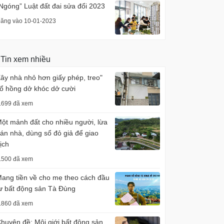
Ngóng” Luật đất đai sửa đổi 2023
ăng vào 10-01-2023
Tin xem nhiều
ây nhà nhỏ hơn giấy phép, treo"
ổ hồng dở khóc dở cười
.699 đã xem
ột mảnh đất cho nhiều người, lừa
án nhà, dùng sổ đỏ giả để giao
ịch
.500 đã xem
ang tiền về cho mẹ theo cách đầu
ư bất động sản Tà Đùng
.860 đã xem
huyên đề: Môi giới bất động sản