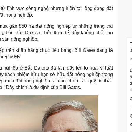
n từ lĩnh vực công nghệ nhưng hiện tại, ông đang đặt
đất nông nghiệp.
mua gần 850 ha đất nông nghiệp từ những trang trại
g bắc Bắc Dakota. Trên thực tế, đây không phải lần
ng sản nông nghiệp.
T
p trên khắp hàng chục tiểu bang, Bill Gates đang là
đ
hiệp ở Mỹ.
Đ
g nghiệp ở Bắc Dakota đã làm dấy lên lo ngại vì luật
Đ
 ty trách nhiệm hữu hạn sở hữu đất nông nghiệp trong
n
ệp mua đất nông nghiệp lại cho phép các quỹ tín thác
đ
i. Đây chính là dự định của Bill Gates.
s
Đ
T
Q
Đ