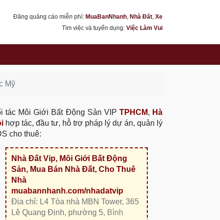
Đăng quảng cáo miễn phí:
MuaBanNhanh
,
Nhà Đất
,
Xe
Tìm việc và tuyển dụng:
Việc Làm Vui
ớc Mỹ
i tác Môi Giới Bất Động Sản VIP
TPHCM
,
Hà
i
hợp tác, đầu tư, hỗ trợ pháp lý dự án, quản lý
S cho thuê:
Nhà Đất Vip, Môi Giới Bất Động
Sản, Mua Bán Nhà Đất, Cho Thuê
Nhà
muabannhanh.com/nhadatvip
Địa chỉ: L4 Tòa nhà MBN Tower, 365
Lê Quang Định, phường 5,
Bình