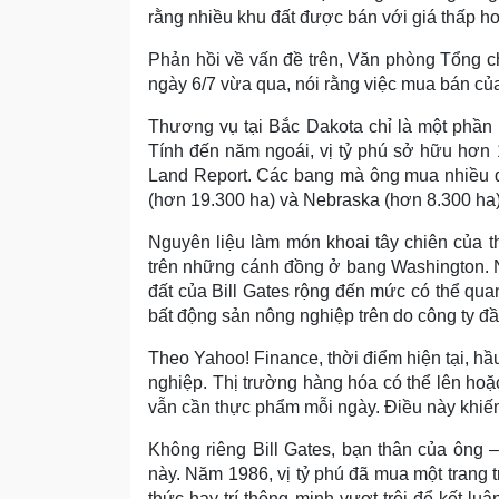
rằng nhiều khu đất được bán với giá thấp h
Phản hồi về vấn đề trên, Văn phòng Tổng c
ngày 6/7 vừa qua, nói rằng việc mua bán củ
Thương vụ tại Bắc Dakota chỉ là một phần 
Tính đến năm ngoái, vị tỷ phú sở hữu hơn 
Land Report. Các bang mà ông mua nhiều đ
(hơn 19.300 ha) và Nebraska (hơn 8.300 ha)
Nguyên liệu làm món khoai tây chiên của 
trên những cánh đồng ở bang Washington. 
đất của Bill Gates rộng đến mức có thể quan
bất động sản nông nghiệp trên do công ty đ
Theo Yahoo! Finance, thời điểm hiện tại, hầ
nghiệp. Thị trường hàng hóa có thể lên hoặ
vẫn cần thực phẩm mỗi ngày. Điều này khiến 
Không riêng Bill Gates, bạn thân của ông –
này. Năm 1986, vị tỷ phú đã mua một trang 
thức hay trí thông minh vượt trội để kết 