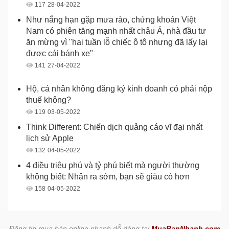
117
28-04-2022
Như nắng hạn gặp mưa rào, chứng khoán Việt
Nam có phiên tăng mạnh nhất châu Á, nhà đầu tư
ăn mừng vì "hai tuần lỗ chiếc ô tô nhưng đã lấy lại
được cái bánh xe"
141
27-04-2022
Hộ, cá nhân không đăng ký kinh doanh có phải nộp
thuế không?
119
03-05-2022
Think Different: Chiến dịch quảng cáo vĩ đại nhất
lịch sử Apple
132
04-05-2022
4 điều triệu phú và tỷ phú biết mà người thường
không biết: Nhận ra sớm, bạn sẽ giàu có hơn
158
04-05-2022
Đăng tin mua bán online nhanh dễ dàng tại
MuaBanNhanh.com