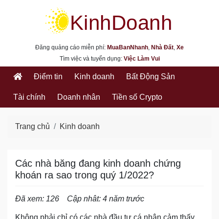
kinhdoanh.muabannhanh.com
Đăng quảng cáo miễn phí:
MuaBanNhanh
,
Nhà Đất
,
Xe
Tìm việc và tuyển dụng:
Việc Làm Vui
Điểm tin
Kinh doanh
Bất Động Sản
Tài chính
Doanh nhân
Tiền số Crypto
Trang chủ
Kinh doanh
Các nhà băng đang kinh doanh chứng
khoán ra sao trong quý 1/2022?
Đã xem: 126
Cập nhât: 4 năm trước
Không phải chỉ có các nhà đầu tư cá nhân cảm thấy