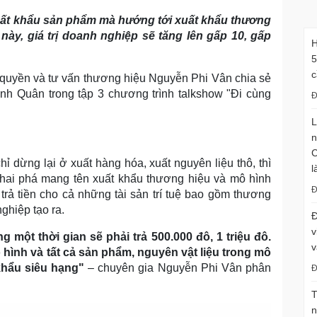
xuất khẩu sản phẩm mà hướng tới xuất khẩu thương
ày, giá trị doanh nghiệp sẽ tăng lên gấp 10, gấp
H
5
c
quyền và tư vấn thương hiệu Nguyễn Phi Vân chia sẻ
h Quân trong tập 3 chương trình talkshow "Đi cùng
Đ
L
n
C
ỉ dừng lại ở xuất hàng hóa, xuất nguyên liệu thô, thì
l
hai phá mang tên xuất khẩu thương hiệu và mô hình
Đ
 trả tiền cho cả những tài sản trí tuệ bao gồm thương
ghiệp tạo ra.
Đ
v
một thời gian sẽ phải trả 500.000 đô, 1 triệu đô.
v
hình và tất cả sản phẩm, nguyên vật liệu trong mô
 khẩu siêu hạng"
– chuyên gia Nguyễn Phi Vân phân
Đ
T
n