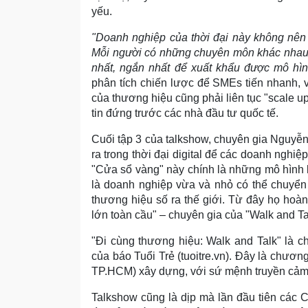
yếu.
"Doanh nghiệp của thời đại này không nên 
Mỗi người có những chuyên môn khác nhau c
nhất, ngắn nhất để xuất khẩu được mô hìn
phân tích chiến lược để SMEs tiến nhanh, 
của thương hiệu cũng phải liên tục "scale u
tin đứng trước các nhà đầu tư quốc tế.
Cuối tập 3 của talkshow, chuyên gia Nguyễ
ra trong thời đại digital để các doanh nghiệp 
"Cửa sổ vàng" này chính là những mô hình 
là doanh nghiệp vừa và nhỏ có thể chuyển
thương hiệu số ra thế giới. Từ đây họ hoà
lớn toàn cầu" – chuyên gia của "Walk and Tal
"Đi cùng thương hiệu: Walk and Talk" là ch
của báo Tuổi Trẻ (tuoitre.vn). Đây là chươn
TP.HCM) xây dựng, với sứ mệnh truyền cảm 
Talkshow cũng là dịp mà lần đầu tiên các 