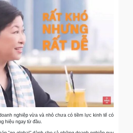
oanh nghiệp vừa và nhỏ chưa có tiềm lực kinh tế có
ng hiệu ngay từ đầu.
pháp "go global" dành cho cả những doanh nghiệp quy