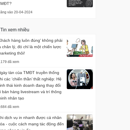
TMĐT?
ăng vào 20-04-2024
Tin xem nhiều
Khách hàng luôn đúng' không phải
à chân lý, đó chỉ là một chiến lược
arketing thôi!
.179 đã xem
gày tàn của TMĐT truyền thống
hi các ‘chiến thần’ thất nghiệp: Hệ
inh thái kinh doanh đang thay đổi
ì bán hàng livestream và trí thông
inh nhân tạo
.684 đã xem
hi dịch vụ in nhanh được cá nhân
óa - cuộc cách mạng tác động đến