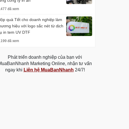
ừng công ty in ấn
.477 đã xem
ộp quà Tết cho doanh nghiệp làm
hương hiệu với logo sắc nét từ dịch
ụ in tem UV DTF
.199 đã xem
Phát triển doanh nghiệp của bạn với
MuaBanNhanh Marketing Online, nhận tư vấn
ngay khi
Liên hệ MuaBanNhanh
24/7!