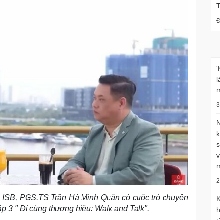
Đ
'
l
m
3
N
k
s
v
m
2
 ISB, PGS.TS Trần Hà Minh Quân có cuộc trò chuyện
K
ập 3 " Đi cùng thương hiệu: Walk and Talk".
h