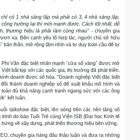
chỉ có 1 nhà sáng lập mà phải có 3, 4 nhà sáng lập.
ộng hưởng lại thì mới mạnh được. Cách tốt nhất, dễ
h, thương hiệu là phải làm cùng nhau"
- chuyên gia
vươn xa. Bên cạnh yếu tố hợp tác, người chủ sở hữu
p" bản thân, mở rộng tầm nhìn và tư duy toàn cầu để tự
n Phi Vân đặc biệt nhấn mạnh "cửa sổ vàng" được mở
Việt bắt kịp với các quốc gia, thị trường đã phát triển.
kinh doanh được số hóa. "Doanh nghiệp Việt đặc biệt
 đổi thành doanh nghiệp số để xuất khẩu mô hình và
n toàn đủ khả năng cạnh tranh ngang sức với các ông
k" kết luận.
uỗi talkshow đặc biệt, lên sóng trên các nền tảng số
g trình do báo Tuổi Trẻ cùng Viện ISB (Đại học Kinh tế
hứng về xây dựng, phát triển thương hiệu bền vững.
CEO, chuyên gia hàng đầu thảo luận và đưa ra những