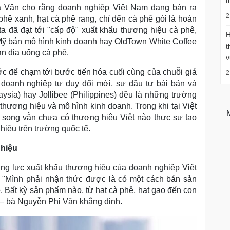
t
bà Vân cho rằng doanh nghiệp Việt Nam đang bán ra
2
hê xanh, hạt cà phê rang, chỉ đến cà phê gói là hoàn
 ta đã đạt tới "cấp độ" xuất khẩu thương hiệu cà phê,
H
Mỹ bán mô hình kinh doanh hay OldTown White Coffee
t
n địa uống cà phê.
v
c để chạm tới bước tiến hóa cuối cùng của chuỗi giá
2
 ở doanh nghiệp tư duy đổi mới, sự đầu tư bài bản và
ysia) hay Jollibee (Philippines) đều là những trường
hương hiệu và mô hình kinh doanh. Trong khi tại Việt
 song vẫn chưa có thương hiệu Việt nào thực sự tạo
hiệu trên trường quốc tế.
 hiệu
ăng lực xuất khẩu thương hiệu của doanh nghiệp Việt
 "Mình phải nhận thức được là có một cách bán sản
ô. Bất kỳ sản phẩm nào, từ hạt cà phê, hạt gạo đến con
 – bà Nguyễn Phi Vân khẳng định.