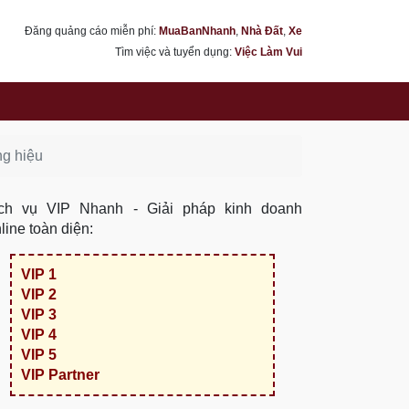
Đăng quảng cáo miễn phí:
MuaBanNhanh
,
Nhà Đất
,
Xe
Tìm việc và tuyển dụng:
Việc Làm Vui
ng hiệu
ch vụ VIP Nhanh - Giải pháp kinh doanh
line toàn diện:
VIP 1
VIP 2
VIP 3
VIP 4
VIP 5
VIP Partner