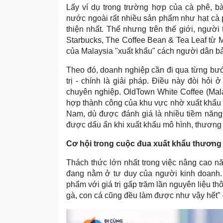
Lấy ví dụ trong trường hợp của cà phê, 
nước ngoài rất nhiều sản phẩm như hạt cà p
thiện nhất. Thế nhưng trên thế giới, người
Starbucks, The Coffee Bean & Tea Leaf từ 
của Malaysia "xuất khẩu" cách người dân bả
Theo đó, doanh nghiệp cần đi qua từng bướ
trị - chính là giải pháp. Điều này đòi hỏi
chuyên nghiệp. OldTown White Coffee (Mala
hợp thành công của khu vực nhờ xuất khẩu t
Nam, dù được đánh giá là nhiều tiềm năng
được dấu ấn khi xuất khẩu mô hình, thương 
Cơ hội trong cuộc đua xuất khẩu thương
Thách thức lớn nhất trong việc nâng cao n
đang nằm ở tư duy của người kinh doanh.
phẩm với giá trị gấp trăm lần nguyên liệu th
gà, con cá cũng đều làm được như vậy hết"