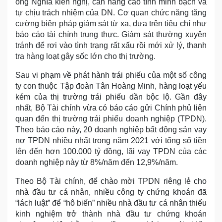
ông Nghĩa kiến nghị, cần nâng cao tính minh bạch và
tự chịu trách nhiệm của DN. Cơ quan chức năng tăng
cường biện pháp giám sát từ xa, dựa trên tiêu chí như
báo cáo tài chính trung thực. Giám sát thường xuyên
tránh để rơi vào tình trạng rất xấu rồi mới xử lý, thanh
tra hàng loạt gây sốc lớn cho thị trường.
Sau vi phạm về phát hành trái phiếu của một số công
ty con thuộc Tập đoàn Tân Hoàng Minh, hàng loạt yếu
kém của thị trường trái phiếu dần bộc lộ. Gần đây
nhất, Bộ Tài chính vừa có báo cáo gửi Chính phủ liên
quan đến thị trường trái phiếu doanh nghiệp (TPDN).
Theo báo cáo này, 20 doanh nghiệp bất động sản vay
nợ TPDN nhiều nhất trong năm 2021 với tổng số tiền
lên đến hơn 100.000 tỷ đồng, lãi vay TPDN của các
doanh nghiệp này từ 8%/năm đến 12,9%/năm.
Theo Bộ Tài chính, để chào mời TPDN riêng lẻ cho
nhà đầu tư cá nhân, nhiều công ty chứng khoán đã
“lách luật” để “hô biến” nhiều nhà đầu tư cá nhân thiếu
kinh nghiệm trở thành nhà đầu tư chứng khoán