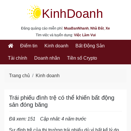
kinhdoanh.muabannhanh.com
Đăng quảng cáo miễn phí:
MuaBanNhanh
,
Nhà Đất
,
Xe
Tìm việc và tuyển dụng:
Việc Làm Vui
Điểm tin
Kinh doanh
Bất Động Sản
Tài chính
Doanh nhân
Tiền số Crypto
Trang chủ
Kinh doanh
Trái phiếu đình trệ có thể khiến bất động
sản đóng băng
Đã xem: 151
Cập nhât: 4 năm trước
Sự đình trệ của thị trường trái phiếu dù vì bất kể lý do