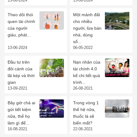
13-06-2024
13-06-2024
Theo dõi thói
Một mảnh đất
quen tài chính
cho nhiều
của người
người, lừa bán
giàu, phát...
nhà, dùng
sổ...
13-06-2024
06-05-2022
Đầu tư trên
Nạn nhân của
đôi cánh của
tài chính 4.0
lãi kép và thời
kể chi tiết quá
gian
trình...
13-09-2021
26-08-2021
Bây giờ chả ai
Trong vòng 1
gửi tiết kiệm
thế hệ nữa,
nữa, thế họ
thuốc lá sẽ
làm gì để...
biến mất?
16-08-2021
22-06-2021