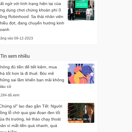
ất ngờ với tình trạng hiện tại của
ng dụng chơi chứng khoán phí 0
ồng Robinhood: Sa thải nhân viên
hiều đợt, đang chuyển hướng kinh
oanh
ăng vào 09-12-2023
Tin xem nhiều
hông đủ tiền để tiết kiệm, mua
hà tốt hơn là đi thuê: Bóc mẽ
hững sai lầm khiến bạn mãi không
iàu có
.284 đã xem
Chứng sĩ" lao đao gần Tết: Người
ồng lỗ chờ qua giai đoạn đen tối
ủa thị trường, kẻ tháo chạy thoát
hân vì mất tiền quá nhanh, quá