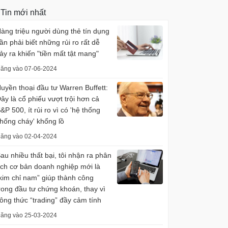
Tin mới nhất
àng triệu người dùng thẻ tín dụng
ần phải biết những rủi ro rất dễ
ảy ra khiến "tiền mất tật mang"
ăng vào 07-06-2024
uyền thoại đầu tư Warren Buffett:
ây là cổ phiếu vượt trội hơn cả
&P 500, ít rủi ro vì có 'hệ thống
hống cháy' khổng lồ
ăng vào 02-04-2024
au nhiều thất bại, tôi nhận ra phân
ích cơ bản doanh nghiệp mới là
kim chỉ nam” giúp thành công
rong đầu tư chứng khoán, thay vì
ông thức “trading” đầy cảm tính
ăng vào 25-03-2024