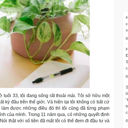
H
c
x
Đ
H
Đ
S
c
Đ
S
t
 tuổi 33, tôi đang sống rất thoải mái. Tôi sở hữu một
“
t kỳ đâu trên thế giới. Và hiện tại tôi không có bất cứ
t
i làm được những điều đó thì tôi cũng đã từng phạm
c
chính của mình. Trong 11 năm qua, có những quyết định
Nói thật với số tiền đã mất tôi có thể đem đi đầu tư và
Đ