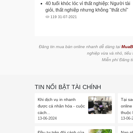
40 tuổi khóc lóc vì thất nghiệp: Người tài
giỏi, thất nghiệp nhưng không "thất chí"
119
31-07-2021
Đăng tin mua bán online nhanh dễ dàng tại
MuaB
nghiệp vừa và nhỏ, tiểu
Miễn phí Đăng ti
TIN NỔI BẬT TÀI CHÍNH
Khi dịch vụ in nhanh
Tại sa
được cá nhân hóa - cuộc
onlin
cách...
thuộc 
13-06-2024
13-06-
Đầu tư trên đôi cánh của
Nạn nh