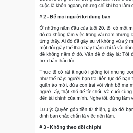
cuộc là khôn ngoan, nhưng chỉ khi bạn làm 
# 2 - Để mọi người lợi dụng bạn
Ở những năm đầu của tuổi 20, tôi có một mức
đó đã không làm việc trong vài năm nhưng lạ
từng thấy. Ai đó đã gây sự vì không vừa ý m
một đôi giày thể thao hay thậm chí là vài đ
đề không nằm ở đó. Vấn đề ở đây là: Tôi đ
hơn bản thân tôi.
Thực tế có rất ít người giống tôi nhưng t
như thế này: người bạn trai liên tục để bạn 
quần áo mới, đứa con trai vòi vĩnh bố mẹ 
người ấy, thật khó để từ chối. Và cuối cùng
đến tài chính của mình. Nghe tôi, đừng làm v
Lưu ý: Quyên góp tiền từ thiện, giúp đỡ bạ
đình bạn chắc chắn là việc nên làm.
# 3 - Không theo dõi chi phí