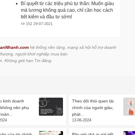
Bí quyết từ các triệu phú tự thân: Muốn giàu
mà lương không quá cao, chỉ cần học cách
tiết kiệm và đầu tư sớm!
152
29-07-2021
anNhanh.com
hệ thống nền tảng, mạng xã hội hỗ trợ doanh
 thương, người khởi nghiệp mua bán
n. Không giới hạn Tin đăng.
o kinh doanh
Theo dõi thói quen tài
e không nên phụ
chính của người giàu,
hoàn...
phát...
2024
13-06-2024
ân của tài chính
Bây giờ chả ai gửi tiết