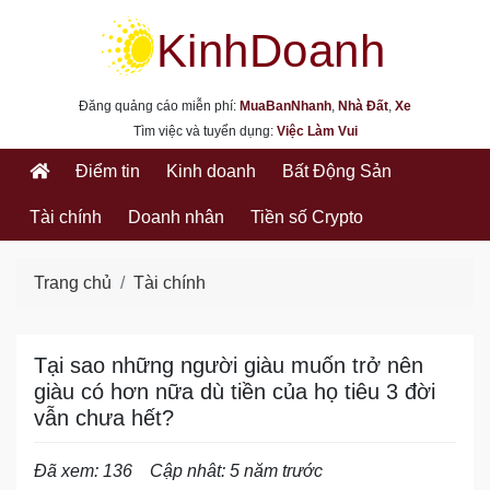
kinhdoanh.muabannhanh.com
Đăng quảng cáo miễn phí:
MuaBanNhanh
,
Nhà Đất
,
Xe
Tìm việc và tuyển dụng:
Việc Làm Vui
Điểm tin
Kinh doanh
Bất Động Sản
Tài chính
Doanh nhân
Tiền số Crypto
Trang chủ
Tài chính
Tại sao những người giàu muốn trở nên
giàu có hơn nữa dù tiền của họ tiêu 3 đời
vẫn chưa hết?
Đã xem: 136
Cập nhât: 5 năm trước