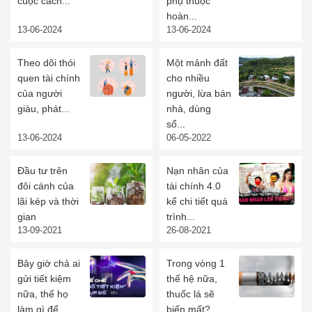
cuộc cách...
phụ thuộc
hoàn...
13-06-2024
13-06-2024
Theo dõi thói
Một mảnh đất
quen tài chính
cho nhiều
của người
người, lừa bán
giàu, phát...
nhà, dùng
sổ...
13-06-2024
06-05-2022
Đầu tư trên
Nạn nhân của
đôi cánh của
tài chính 4.0
lãi kép và thời
kể chi tiết quá
gian
trình...
13-09-2021
26-08-2021
Bây giờ chả ai
Trong vòng 1
gửi tiết kiệm
thế hệ nữa,
nữa, thế họ
thuốc lá sẽ
làm gì để...
biến mất?