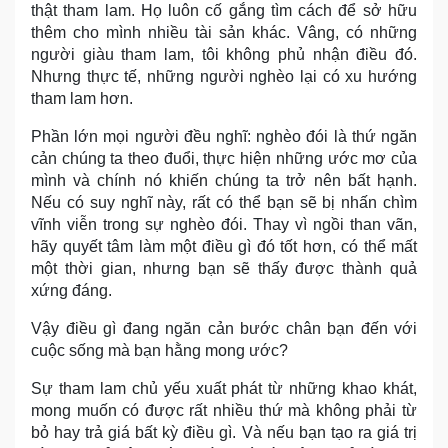
thật tham lam. Họ luôn cố gắng tìm cách để sở hữu
thêm cho mình nhiều tài sản khác. Vâng, có những
người giàu tham lam, tôi không phủ nhận điều đó.
Nhưng thực tế, những người nghèo lại có xu hướng
tham lam hơn.
Phần lớn mọi người đều nghĩ: nghèo đói là thứ ngăn
cản chúng ta theo đuổi, thực hiện những ước mơ của
mình và chính nó khiến chúng ta trở nên bất hạnh.
Nếu có suy nghĩ này, rất có thể bạn sẽ bị nhấn chìm
vĩnh viễn trong sự nghèo đói. Thay vì ngồi than vãn,
hãy quyết tâm làm một điều gì đó tốt hơn, có thể mất
một thời gian, nhưng bạn sẽ thấy được thành quả
xứng đáng.
Vậy điều gì đang ngăn cản bước chân bạn đến với
cuộc sống mà bạn hằng mong ước?
Sự tham lam chủ yếu xuất phát từ những khao khát,
mong muốn có được rất nhiều thứ mà không phải từ
bỏ hay trả giá bất kỳ điều gì. Và nếu bạn tạo ra giá trị