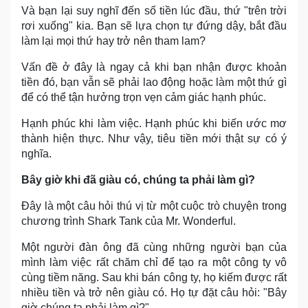
Và bạn lại suy nghĩ đến số tiền lúc đầu, thứ "trên trời
rơi xuống" kia. Bạn sẽ lựa chọn tự đứng dậy, bắt đầu
làm lại mọi thứ hay trở nên tham lam?
Vấn đề ở đây là ngay cả khi bạn nhận được khoản
tiền đó, bạn vẫn sẽ phải lao động hoặc làm một thứ gì
để có thể tận hưởng trọn vẹn cảm giác hạnh phúc.
Hạnh phúc khi làm việc. Hạnh phúc khi biến ước mơ
thành hiện thực. Như vậy, tiêu tiền mới thật sự có ý
nghĩa.
Bây giờ khi đã giàu có, chúng ta phải làm gì?
Đây là một câu hỏi thú vị từ một cuộc trò chuyện trong
chương trình Shark Tank của Mr. Wonderful.
Một người đàn ông đã cùng những người bạn của
mình làm việc rất chăm chỉ để tạo ra một công ty vô
cùng tiềm năng. Sau khi bán công ty, họ kiếm được rất
nhiều tiền và trở nên giàu có. Họ tự đặt câu hỏi: "Bây
giờ chúng ta phải làm gì?"