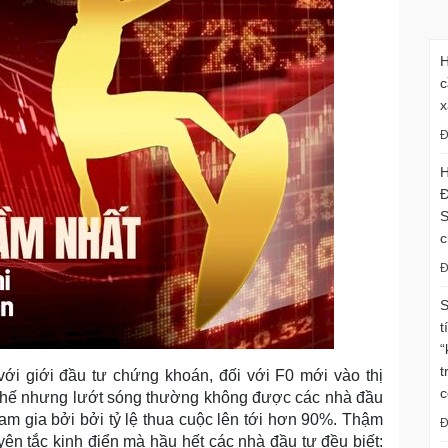
H
c
x
Đ
H
Đ
S
c
Đ
S
t
“
t
với giới đầu tư chứng khoán, đối với F0 mới vào thị
c
Thế nhưng lướt sóng thường không được các nhà đầu
ham gia bởi bởi tỷ lệ thua cuộc lên tới hơn 90%. Thậm
Đ
yên tắc kinh điển mà hầu hết các nhà đầu tư đều biết: