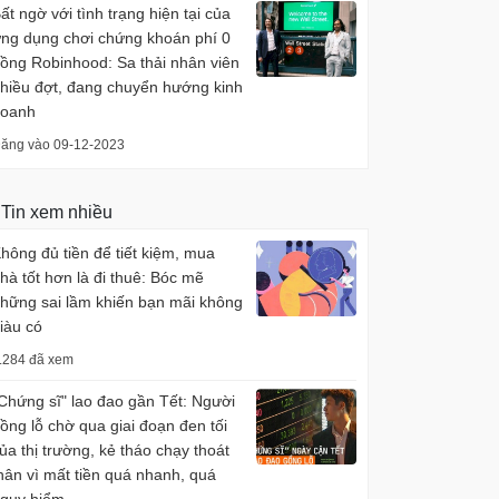
ất ngờ với tình trạng hiện tại của
ng dụng chơi chứng khoán phí 0
ồng Robinhood: Sa thải nhân viên
hiều đợt, đang chuyển hướng kinh
oanh
ăng vào 09-12-2023
Tin xem nhiều
hông đủ tiền để tiết kiệm, mua
hà tốt hơn là đi thuê: Bóc mẽ
hững sai lầm khiến bạn mãi không
iàu có
.284 đã xem
Chứng sĩ" lao đao gần Tết: Người
ồng lỗ chờ qua giai đoạn đen tối
ủa thị trường, kẻ tháo chạy thoát
hân vì mất tiền quá nhanh, quá