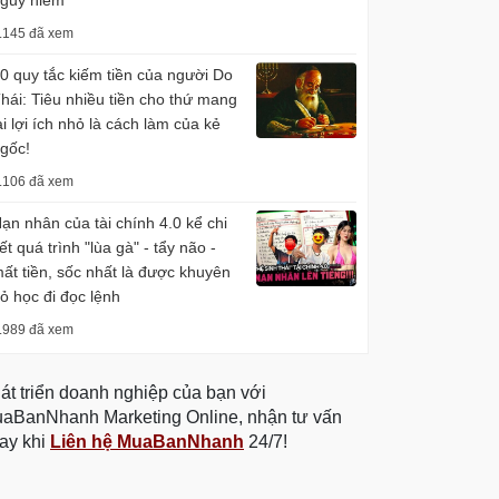
guy hiểm
.145 đã xem
0 quy tắc kiếm tiền của người Do
hái: Tiêu nhiều tiền cho thứ mang
ại lợi ích nhỏ là cách làm của kẻ
gốc!
.106 đã xem
ạn nhân của tài chính 4.0 kể chi
iết quá trình "lùa gà" - tẩy não -
ất tiền, sốc nhất là được khuyên
ỏ học đi đọc lệnh
.989 đã xem
át triển doanh nghiệp của bạn với
aBanNhanh Marketing Online, nhận tư vấn
ay khi
Liên hệ MuaBanNhanh
24/7!