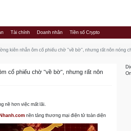
ản
Tài chính
Doanh nhân
Tiền số Crypto
ờng kiên nhẫn ôm cổ phiếu chờ "về bờ", nhưng rất nôn nóng chốt 
Dị
ôm cổ phiếu chờ "về bờ", nhưng rất nôn
On
g nề hơn việc mất lãi.
nNhanh.com
nền tảng thương mại điện tử toàn diện