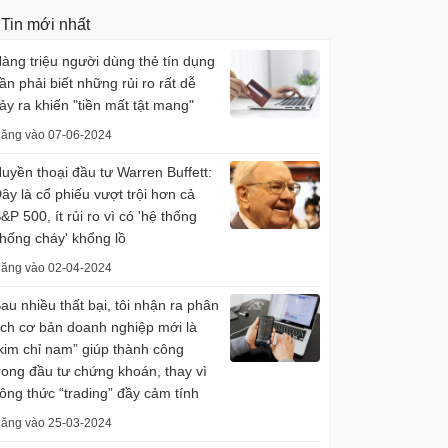
Tin mới nhất
àng triệu người dùng thẻ tín dụng
ần phải biết những rủi ro rất dễ
ảy ra khiến "tiền mất tật mang"
ăng vào 07-06-2024
uyền thoại đầu tư Warren Buffett:
ây là cổ phiếu vượt trội hơn cả
&P 500, ít rủi ro vì có 'hệ thống
hống cháy' khổng lồ
ăng vào 02-04-2024
au nhiều thất bại, tôi nhận ra phân
ích cơ bản doanh nghiệp mới là
kim chỉ nam” giúp thành công
rong đầu tư chứng khoán, thay vì
ông thức “trading” đầy cảm tính
ăng vào 25-03-2024