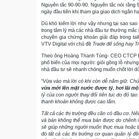
Nguyên tắc 90-90-90. Nguyên tắc nói rằng 
ngày đầu tiên khi tham gia giao dịch ngắn hạ
Dù khó kiếm lời như vậy nhưng tại sao sao 
trong tâm lý mà các nhà đầu tư thường mắc 
chuyên gia chứng khoán giải đáp trong t
VTV Digital với chủ đề
Trade để sống hay T
Theo ông Hoàng Thanh Tùng- CEO CTCP Đầu 
phổ biến của mọi người: giỏi gồng lỗ nhưng 
nhà đầu tư sẽ nhanh chóng muốn chốt lời dù
“
Vừa vào mà lời có khi còn dễ nắm giữ. Ch
vừa mới lên mặt nước được tý, hơi lãi một 
lý của con người thay đổi liên tục do đó tạo r
thanh khoản không được cao lắm.
Tất cả các thị trường đều cần có đầu cơ. 
và bán không thể mua bán được do chênh l
sẽ giúp những người muốn thực mua hoặc t
đó tất cả các thị trường cơ quan quản lý 