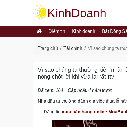
kinhdoanh.muabannhanh.com
Điểm tin
Kinh doanh
Bất Động S
Trang chủ
Tài chính
Vì sao chúng ta thư
Vì sao chúng ta thường kiên nhẫn 
nóng chốt lời khi vừa lãi rất ít?
Đã xem: 164
Cập nhât: 4 năm trước
Nhà đầu tư thường đánh giá việc thua lỗ nặn
Đăng tin
mua bán hàng online MuaBa