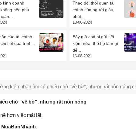
o kinh doanh
Theo dõi thói quen tài
e không nên phụ
chính của người giàu,
hoàn...
phát...
2024
13-06-2024
ân của tài chính
Bây giờ chả ai gửi tiết
chi tiết quá trình...
kiệm nữa, thế họ làm gì
để...
2021
16-08-2021
ờng kiên nhẫn ôm cổ phiếu chờ "về bờ", nhưng rất nôn nóng chốt 
hiếu chờ "về bờ", nhưng rất nôn nóng
nề hơn việc mất lãi.
line MuaBanNhanh.