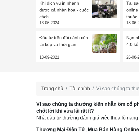
Khi dịch vụ in nhanh
Tại sa
được cá nhân hóa - cuộc
onlin
cách...
thuộc 
13-06-2024
13-06-
Đầu tư trên đôi cánh của
Nạn nh
lãi kép và thời gian
4.0 kể 
13-09-2021
26-08-
Trang chủ
Tài chính
Vì sao chúng ta thư
Vì sao chúng ta thường kiên nhẫn ôm cổ p
chốt lời khi vừa lãi rất ít?
Nhà đầu tư thường đánh giá việc thua lỗ nặng 
Thương Mại Điện Tử, Mua Bán Hàng On