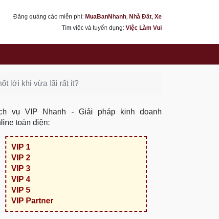
Đăng quảng cáo miễn phí:
MuaBanNhanh
,
Nhà Đất
,
Xe
Tìm việc và tuyển dụng:
Việc Làm Vui
lời khi vừa lãi rất ít?
ch vụ VIP Nhanh - Giải pháp kinh doanh
line toàn diện:
VIP 1
VIP 2
VIP 3
VIP 4
VIP 5
VIP Partner