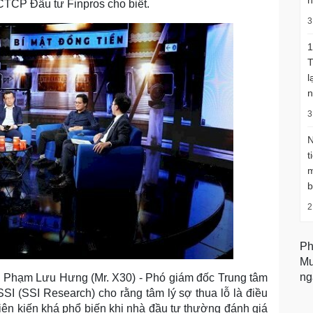
n
TCP Đầu tư Finpros cho biết.
3
1
T
l
n
3
N
t
m
b
2
Ph
Mu
ng
g Phạm Lưu Hưng (Mr. X30) - Phó giám đốc Trung tâm
I (SSI Research) cho rằng tâm lý sợ thua lỗ là điều
hiên kiến khá phổ biến khi nhà đầu tư thường đánh giá