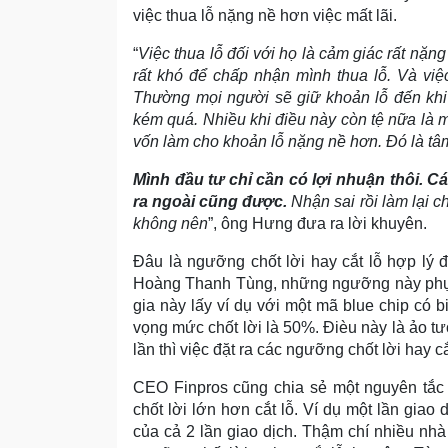
việc thua lỗ nặng nề hơn việc mất lãi.
“
Việc thua lỗ đối với họ là cảm giác rất nặng
rất khó để chấp nhận mình thua lỗ. Và việ
Thường mọi người sẽ giữ khoản lỗ đến khi 
kém quá. Nhiều khi điều này còn tệ nữa là m
vốn làm cho khoản lỗ nặng nề hơn. Đó là tâm
Mình đầu tư chỉ cần có lợi nhuận thôi. C
ra ngoài cũng được.
Nhận sai rồi làm lại c
không nên
”, ông Hưng đưa ra lời khuyên.
Đâu là ngưỡng chốt lời hay cắt lỗ hợp lý 
Hoàng Thanh Tùng, những ngưỡng này phụ
gia này lấy ví dụ với một mã blue chip có 
vọng mức chốt lời là 50%. Đièu này là ảo 
lần thì việc đặt ra các ngưỡng chốt lời hay c
CEO Finpros cũng chia sẻ một nguyên tắc
chốt lời lớn hơn cắt lỗ. Ví dụ một lần giao 
của cả 2 lần giao dịch. Thậm chí nhiều nhà 