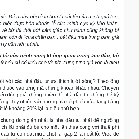
 nề. Điều này nói rộng hơn là cái tôi của mình quá lớn,
c hiện thực hóa khoản lỗ của mình cực kỳ khó khăn.
về bờ thì thôi bởi cảm giác như mình cũng không bị
ình còn đi “cưa chân bàn”, bắt đầu mua trung bình giá
 lý cần nên tránh.
ái tôi của mình cũng không quan trọng lắm đâu, bỏ
hứ nếu cứ cố kiểu chờ về bờ, trung bình giá vốn là điều
đối với các nhà đầu tư ưa thích lướt sóng? Theo ông
 thuộc vào từng mã chứng khoán khác nhau. Chuyên
biến động giá không nhiều thì nhà đầu tư không thể kỳ
tưởng. Tuy nhiên với những mã cổ phiếu vừa tăng bằng
ắt lỗ khoảng 20% lại là điều phù hợp.
 chung đơn giản nhất là nhà đầu tư phải để ngưỡng
dịch lãi phải đủ bù cho một lần thua cộng với thuế phí
đầu tư còn đặt mức chốt lãi gấp 2 lần cắt lỗ. Việc để