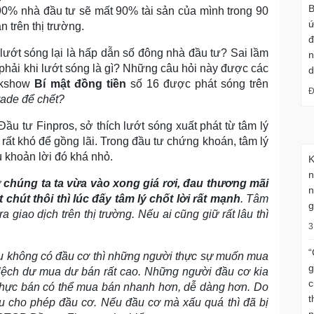
B
90% nhà đầu tư sẽ mất 90% tài sản của mình trong 90
ứ
n trên thị trường.
đ
lướt sóng lại là hấp dẫn số đông nhà đầu tư? Sai lầm
n
phải khi lướt sóng là gì? Những câu hỏi này được các
d
alkshow
Bí mật đồng tiền
số 16 được phát sóng trên
Đ
rade để chết?
tư Finpros, sở thích lướt sóng xuất phát từ tâm lý
rất khó để gồng lãi. Trong đầu tư chứng khoán, tâm lý
 khoản lời đó khá nhỏ.
K
n
ứ
chúng ta ta vừa vào xong giá rơi, đau thương mãi
n
chút thôi thì lúc đấy tâm lý chốt lời rất mạnh
. Tâm
g
a giao dịch trên thị trường. Nếu ai cũng giữ rất lâu thì
3
“
Nếu không có đầu cơ thì những người thực sự muốn mua
g
ệch dư mua dư bán rất cao. Những người đầu cơ kia
c
hực bán có thể mua bán nhanh hơn, dễ dàng hơn. Do
t
đều cho phép đầu cơ. Nếu đầu cơ mà xấu quá thì đã bị