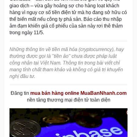
giao dịch – vừa gây hoảng sợ cho hàng loạt khách
hàng vì nguy cơ số tiền điện tử mà họ đang sở hữu có
thể biến mất nếu công ty phá sản. Báo cáo thu nhập
ảm đạm khiến giá cổ phiếu của sàn này rơi thê thảm
trong ngày 11/5.
Những thông tin về tiền mã hóa (cryptocurrency), hay
thường được gọi là "tiền ảo" chưa được pháp luật
công nhận tại Việt Nam. Thông tin trong bài viết chỉ
mang tính chất tham khảo và không có giá trị khuyến
nghị đầu tư.
Đăng tin
mua bán hàng online MuaBanNhanh.com
nền tảng thương mại điện tử toàn diện