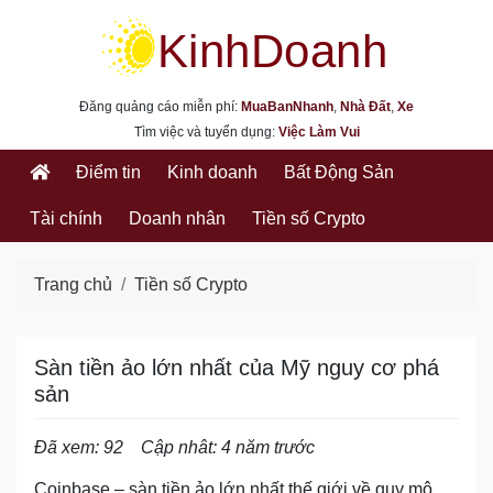
kinhdoanh.muabannhanh.com
Đăng quảng cáo miễn phí:
MuaBanNhanh
,
Nhà Đất
,
Xe
Tìm việc và tuyển dụng:
Việc Làm Vui
Điểm tin
Kinh doanh
Bất Động Sản
Tài chính
Doanh nhân
Tiền số Crypto
Trang chủ
Tiền số Crypto
Sàn tiền ảo lớn nhất của Mỹ nguy cơ phá
sản
Đã xem: 92
Cập nhât: 4 năm trước
Coinbase – sàn tiền ảo lớn nhất thế giới về quy mô