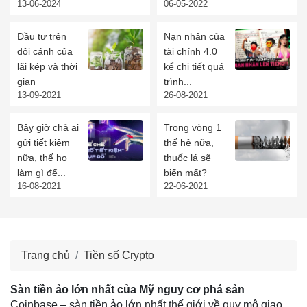
13-06-2024
06-05-2022
Đầu tư trên
Nạn nhân của
đôi cánh của
tài chính 4.0
lãi kép và thời
kể chi tiết quá
gian
trình...
13-09-2021
26-08-2021
Bây giờ chả ai
Trong vòng 1
gửi tiết kiệm
thế hệ nữa,
nữa, thế họ
thuốc lá sẽ
làm gì để...
biến mất?
16-08-2021
22-06-2021
Trang chủ
Tiền số Crypto
Sàn tiền ảo lớn nhất của Mỹ nguy cơ phá sản
Coinbase – sàn tiền ảo lớn nhất thế giới về quy mô giao