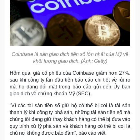
Coinbase là sàn giao dịch tiền số lớn nhất của Mỹ về
khối lượng giao dịch. (Ảnh: Getty)
Hôm qua, giá cổ phiếu của Coinbase giảm hơn 27%,
sau khi công ty lần đầu tiên báo cáo chi tiết về rủi ro
mà họ đang đối mặt trong báo cáo gửi đến Ủy ban
giao dịch và chứng khoán Mỹ (SEC).
“Vì các tài sản tiền số giữ hộ có thể bị coi là tài sản
thanh lý khi công ty phá sản, những tài sản tiền số mà
chúng tôi đang giữ thay khách hàng có thể bị đưa vào
quy trình xử lý phá sản và khách hàng có thể bị coi là
chủ nợ không được bảo đảm”, báo cáo viết.